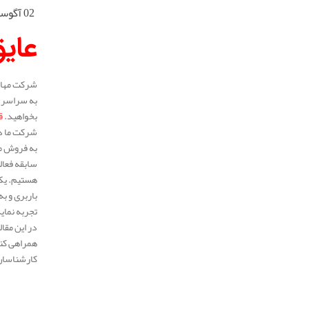
02 آگوست 2025
عایق
شرکت مهار 
به سراسر م
بخواهید.
ق
شرکت ما در
به فروش می
هستیم. یکی
باربری و ب
تجربه نمای
در این مقا
همراهی کنی
کارشناسان