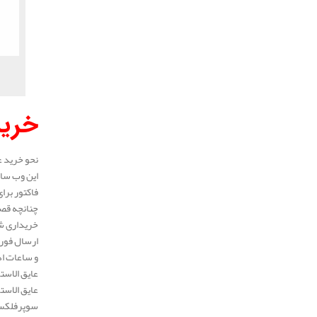
خرید
نحو خرید ع
این وب سای
فاکتور برا
چنانچه قصد
خریداری شد
ارسال فوری
و ساعات اد
عایق الاست
عایق الاست
سوپرفلکس، 