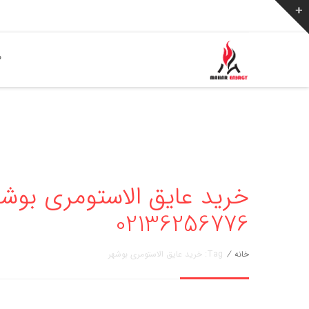
ص
خرید عایق الاستومری بوشهر
02136256776
خانه
/
Tag: خرید عایق الاستومری بوشهر