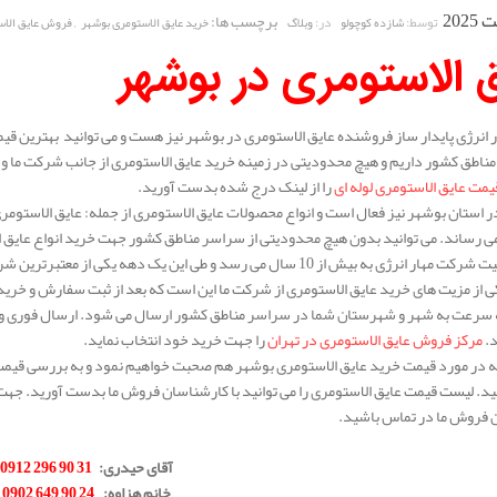
برچسب ها:
,
توسط:
در:
شازده کوچولو
وبلاگ
خرید عایق الاستومری بوشهر
فروش عایق الاس
 الاستومری در بوشهر
انرژی پایدار ساز فروشنده عایق الاستومری در بوشهر نیز هست و می توانید بهترین قیم
ناطق کشور داریم و هیچ محدودیتی در زمینه خرید عایق الاستومری از جانب شرکت ما وجود
یمت عایق الاستومری لوله ای
را از لینک درج شده بدست آورید.
 استان بوشهر نیز فعال است و انواع محصولات عایق الاستومری از جمله: عایق الاستومری 
 رساند. می توانید بدون هیچ محدودیتی از سراسر مناطق کشور جهت خرید انواع عایق ا
سابقه فعالیت شرکت مهار انرژی به بیش از 10 سال می رسد و طی این یک 
 از مزیت های خرید عایق الاستومری از شرکت ما این است که بعد از ثبت سفارش و خری
ه سرعت به شهر و شهرستان شما در سراسر مناطق کشور ارسال می شود. ارسال فوری و کی
د.
مرکز فروش عایق الاستومری در تهران
را جهت خرید خود انتخاب نماید.
له در مورد قیمت خرید عایق الاستومری بوشهر هم صحبت خواهیم نمود و به بررسی قیمت ا
د. لیست قیمت عایق الاستومری را می توانید با کارشناسان فروش ما بدست آورید. جهت 
 فروش ما در تماس باشید.
.
آقای حیدری
:
31 90 296 0912
خانم هزاوه
:
24 90 649 0902