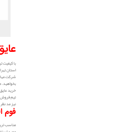
عایق
با کیفیت ت
استان تهرا
شرکت مهار 
بخواهید. م
خرید عایق 
تیم فروش ع
نیز مد نظر 
فوم ا
مناسب ترین
مورد استفا