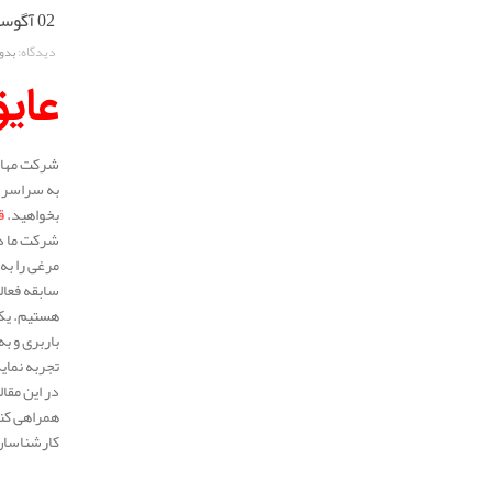
02 آگوست 2025
دیدگاه:
بدو
عایق
شرکت مهار 
به سراسر م
بخواهید.
ق
شرکت ما در
مرغی را به
هستیم. یکی
باربری و ب
تجربه نمای
در این مقا
همراهی کنی
کارشناسان