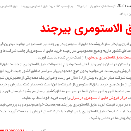
برچسب ها:
,
توسط:
در:
شازده کوچولو
وبلاگ
خرید عایق الاستومری بیرجند
عایق الاستومری
ن دیدگاه
 الاستومری بیرجند
انرژی پایدار ساز فروشنده عایق الاستومری در بیرجند نیز هست و می توانید بهترین قی
ناطق کشور داریم و هیچ محدودیتی در زمینه خرید عایق الاستومری از جانب شرکت ما وجود
یمت عایق الاستومری لوله ای
را از لینک درج شده بدست آورید.
 استان خراسان جنوبی نیز فعال است و انواع محصولات عایق الاستومری از جمله: عایق ال
 فروش می رساند. می توانید بدون هیچ محدودیتی از سراسر مناطق کشور جهت خرید انواع
سابقه فعالیت شرکت مهار انرژی به بیش از 10 سال می رسد و طی این یک 
 از مزیت های خرید عایق الاستومری از شرکت ما این است که بعد از ثبت سفارش و خری
ه سرعت به شهر و شهرستان شما در سراسر مناطق کشور ارسال می شود. ارسال فوری و کی
د.
مرکز فروش عایق الاستومری در تهران
را جهت خرید خود انتخاب نماید.
له در مورد قیمت خرید عایق الاستومری بیرجند هم صحبت خواهیم نمود و به بررسی قیمت ا
د. لیست قیمت عایق الاستومری را می توانید با کارشناسان فروش ما بدست آورید. جهت 
 فروش ما در تماس باشید.
.
آقای حیدری
:
31 90 296 0912