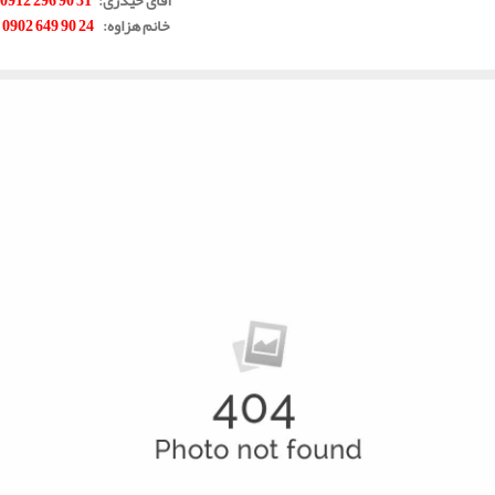
خانم هزاوه
:
24 90 649 0902
.