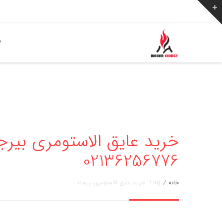
ص
خرید عایق الاستومری بیرجن
02136256776
خانه
/
Tag: خرید عایق الاستومری بیرجند