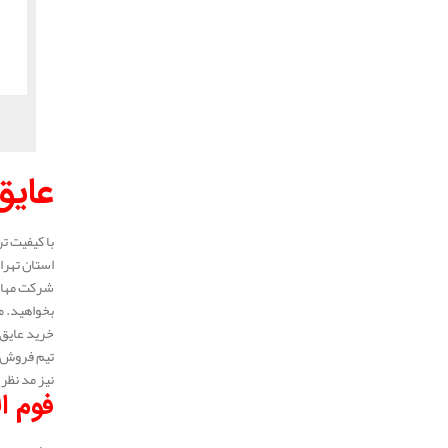
عایق
با کیفیت ت
استان تهرا
شرکت مهار 
بخواهید. م
خرید عایق 
تیم فروش ع
نیز مد نظر 
فوم ا