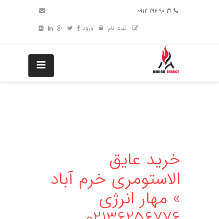
31 90 296 0912
ثبت نام
ورود
خرید عایق
الاستومری خرم آباد
» مهار انرژی
02136256776