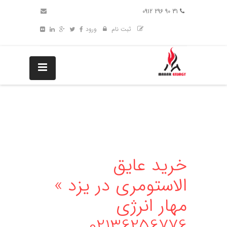
31 90 296 0912
ثبت نام
ورود
خرید عایق
الاستومری در یزد »
مهار انرژی
02136256776