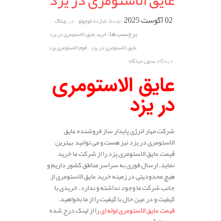
عایق الاستومری در یزد
02 آگوست 2025
توسط:
در:
شازده کوچولو
وبلاگ
برچسب ها:
,
خرید عایق الاستومری در یزد
,
عایق الاستومری در یزد
فوم الاستومری یزد
دیدگاه:
بدون دیدگاه
عایق الاستومری
در یزد
شرکت مهار انرژی پایدار ساز فروشنده عایق
الاستومری در یزد نیز هست و می توانید بهترین
قیمت عایق الاستومری یزد را از شرکت ما خرید
نماید. ارسال فوری به سراسر مناطق کشور داریم و
هیچ محدودیتی در زمینه خرید عایق الاستومری از
جانب شرکت ما وجود نداشته و ندارد. خریدی با
کیفیت و در عین حال با کیفیت را از ما بخواهید.
قیمت عایق الاستومری لوله ای
را از لینک درج شده