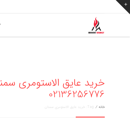
ص
خرید عایق الاستومری سمنا
02136256776
خانه
/
Tag: خرید عایق الاستومری سمنان