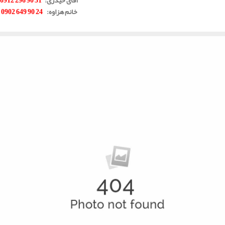
خانم هزاوه
:
24 90 649 0902
.