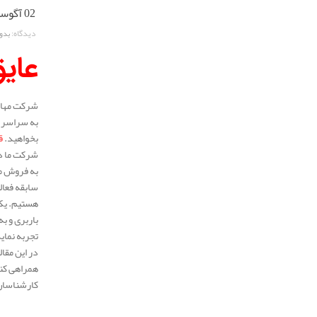
02 آگوست 2025
دیدگاه:
بدو
عای
شرکت مهار 
به سراسر م
بخواهید.
ق
شرکت ما در
به فروش می
هستیم. یکی
باربری و ب
تجربه نمای
در این مقا
همراهی کنی
کارشناسان