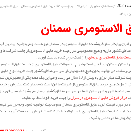
برچسب ها:
,
توسط:
در:
شازده کوچولو
وبلاگ
خرید عایق الاستومری سمنان
عایق الاستومری
ن دیدگاه
ق الاستومری سمنان
انرژی پایدار ساز فروشنده عایق الاستومری در سمنان نیز هست و می توانید بهترین قیم
ناطق کشور داریم و هیچ محدودیتی در زمینه خرید عایق الاستومری از جانب شرکت ما وجود
یمت عایق الاستومری لوله ای
را از لینک درج شده بدست آورید.
 استان سمنان نیز فعال است و انواع محصولات عایق الاستومری از جمله: عایق الاستومری 
 رساند. می توانید بدون هیچ محدودیتی از سراسر مناطق کشور جهت خرید انواع عایق ا
سابقه فعالیت شرکت مهار انرژی به بیش از 10 سال می رسد و طی این یک 
 از مزیت های خرید عایق الاستومری از شرکت ما این است که بعد از ثبت سفارش و خری
ه سرعت به شهر و شهرستان شما در سراسر مناطق کشور ارسال می شود. ارسال فوری و کی
د.
مرکز فروش عایق الاستومری در تهران
را جهت خرید خود انتخاب نماید.
له در مورد قیمت خرید عایق الاستومری سمنان هم صحبت خواهیم نمود و به بررسی قیمت ا
د. لیست قیمت عایق الاستومری را می توانید با کارشناسان فروش ما بدست آورید. جهت 
 فروش ما در تماس باشید.
.
آقای حیدری
:
31 90 296 0912