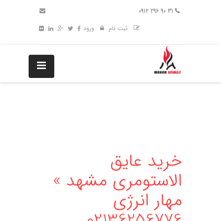
31 90 296 0912
ثبت نام
ورود
خرید عایق
الاستومری مشهد »
مهار انرژی
02136256776