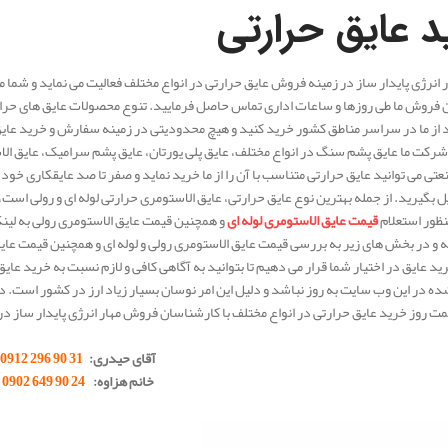
 عایق حرارتی
انرژی پایدار ساز در زمینه فروش عایق حرارتی در انواع مختلف فعالیت می نماید و شما می
فروش ما طی روزها و ساعات اداری تماس حاصل فرمایید. تنوع محصولات عایق های حرارتی
ید از ما در سراسر مناطق کشور خرید کنید و هیچ محدودیتی در زمینه سفارش و خرید عای
کت ما عایق پشم سنگ در انواع مختلف، عایق پلی یورتان، عایق پشم سرامیک، عایق الاستومری در انو
تی می توانید عایق حرارتی متناسب با آن را از ما خرید نماید و صفر تا صد عایقکاری خود 
 بگیرید. از جمله بهترین نوع عایق حرارتی، عایق الاستومری حرارتی لوله ای و رولی 
نظور استعلام
قیمت عایق الاستومری لوله ای
و همچنین قیمت عایق الاستومری رولی به لین
له و در بخش های زیر به بررسی قیمت عایق الاستومری رولی و لوله ای و همچنین قیمت عای
عایق در اختیار شما قرار می دهیم تا بتوانید به آگاهی کافی و لازم نسبت به خرید عا
ه در این وب سایت به روز نباشد و دلیل این امر نوسان بسیار زیاد ارز در کشور است.
مت روز خرید عایق حرارتی در انواع مختلف با کارشناسان فروش مهار انرژی پایدار ساز د
آقای حیدری:
31 90 296 0912
خانم هزاوه:
24 90 649 0902