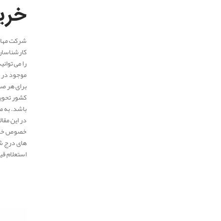
خرید
شرکت مهار 
کارشناسان 
را می توان
موجود در شر
برای هر صنع
کشور تحویل
باشد. به م
در این مقا
خصوص خرید 
های درج شد
استعلام قی
.