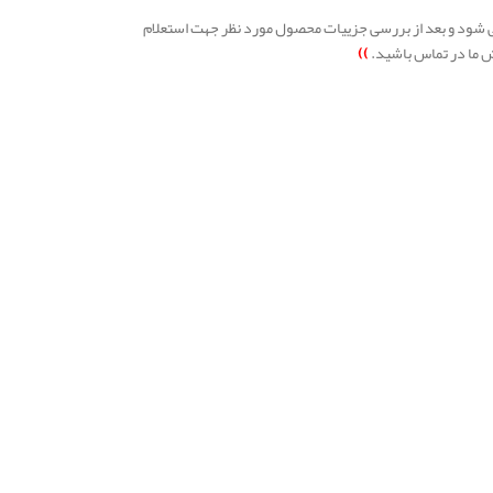
K- از جنس NBR ما دچار نوسان و تغییر می شود و بعد از بررسی جزییات محصول مورد نظر جهت استعلام
ش ما در تماس باشید.
))