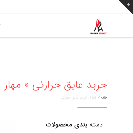
ص
خرید عایق حرارتی » مهار انرژی 6776
خانه
/
Tag: خرید عایق حرارتی
دسته
بندی محصولات