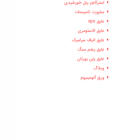
استراکچر پنل خورشیدی
ساپورت تاسیسات
عایق xps
عایق الاستومری
عایق الیاف سرامیک
عایق پشم سنگ
عایق پلی یورتان
وبلاگ
ورق آلومینیوم