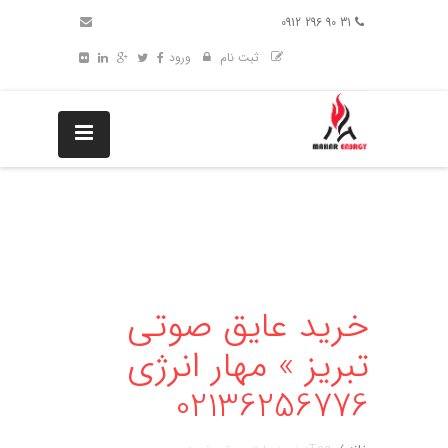
31 90 296 0912
ثبت نام
ورود
خرید عایق صوتی
تبریز » مهار انرژی
02136256776