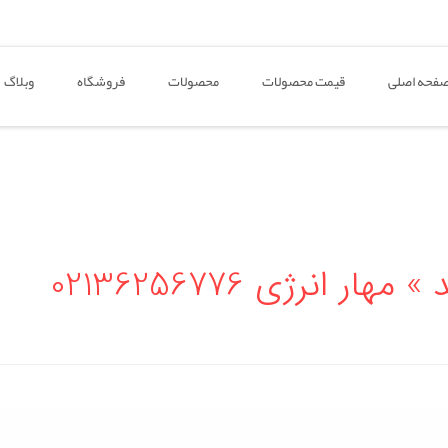
فحه اصلی
قیمت محصولات
محصولات
فروشگاه
وبلاگ
نرژی 02136256776