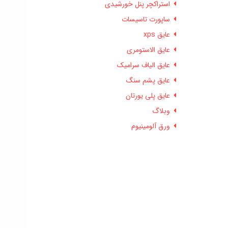
استراکچر پنل خورشیدی
ساپورت تاسیسات
عایق xps
عایق الاستومری
عایق الیاف سرامیک
عایق پشم سنگ
عایق پلی یورتان
وبلاگ
ورق آلومینیوم