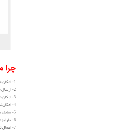
.
چرا مه
1- امکان خرید جزیی و عمده انواع عایق الاستومری
2- ارسال به سراسر نقاط کشور (در تهران طی یک روز کاری و در سایر شهرستان ها طی 2 روز کاری)
3- امکان خرید اینترنتی انواع عایق الاستومری
4- امکان ثبت سفارش و خرید عایق الاستومری به صورت تلفنی و بدون نیاز به مراجعه حضوری
5- سابقه بیش از 10 ساله در زمینه خرید و فروش انواع عایق
6- دارا بودن نمایندگی فروش معتبر
7- اعمال تخفیف های بسیار خوب برای تمامی مشتریان