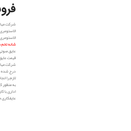
فرو
شرکت مهار 
الاستومری 
شانه تخم 
قیمت عایق 
شرکت مهار 
درج شده می
لازم را انج
به منظور ک
اداری با ک
عایقکاری ص