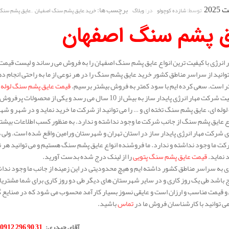
برچسب ها:
,
توسط:
در:
شازده کوچولو
وبلاگ
خرید عایق پشم سنگ اصفهان
عایق پشم سنگ
ق پشم سنگ اصفهان
انرژی با کیفیت ترین انواع عایق پشم سنگ اصفهان را به فروش می رساند و لیست قیمت 
توانید از سراسر مناطق کشور خرید عایق پشم سنگ را در هر نوعی از ما به راحتی انجام 
 تر است. سعی کرده ایم با سود کمتر به فروش بیشتر برسیم.
قیمت عایق پشم سنگ لوله 
سابقه فعالیت شرکت مهار انرژی پایدار ساز به بیش از 10 سال 
له ای، عایق پشم سنگ تخته ای و … را می توانید از شرکت ما خرید نماید و در شهر و شه
ع عایق پشم سنگ از جانب شرکت ما وجود نداشته و ندارد. به منظور کسب اطلاعات بیشتر د
 شرکت مهار انرژی پایدار ساز در استان تهران و شهرستان ورامین واقع شده است. ولی
کت ما وجود نداشته و ندارد. ما فروشنده انواع عایق پشم سنگ هستیم و می توانید هر نوع
د نماید.
قیمت عایق پشم سنگ پتویی
را از لینک درج شده بدست آورید.
 به سراسر مناطق کشور داشته ایم و هیچ محدودیتی در این زمینه از جانب ما وجود ندا
ج باشد طی یک روز کاری و در سایر شهرستان های دیگر طی دو روز کاری برای شما مشتری
 و قیمت مناسب و ارزان است و عایقی نسوز بسیار کارآمد محسوب می شود که در صنایع گ
 توانید با کارشناسان فروش ما در
تماس
باشید.
.
آقای حیدری
:
31 90 296 0912