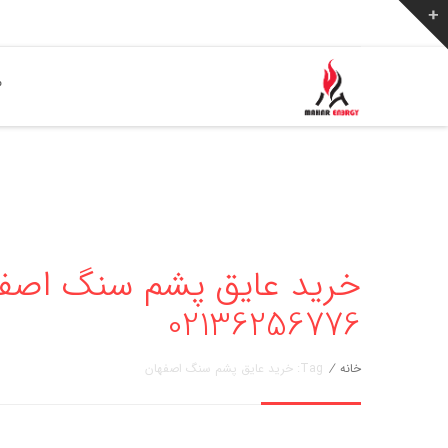
ص
خرید عایق پشم سنگ اصفها
02136256776
خانه
/
Tag: خرید عایق پشم سنگ اصفهان