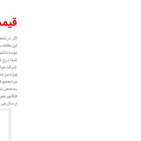
قیمت
اگر در اصف
این مقاله 
توجه داشته
شما درج شد
شرکت مهار 
ویژه نیز م
مراجعه و خ
به محض تما
فاکتور مور
ارسال می 