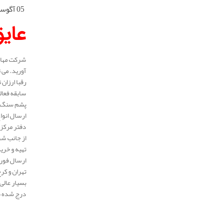
05 آگوست 2025
عای
شرکت مهار 
آورید. می 
رقبا ارزان
پشم سنگ لو
ارسال انوا
دفتر مرکزی
از جانب شر
تهیه و خری
ارسال فوری
تهران و کر
بسیار عالی
درج شده می