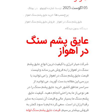
05 آگوست 2025
توسط:
در:
شازده کوچولو
وبلاگ
برچسب ها:
,
خرید عایق پشم سنگ اهواز
,
عایق پشم سنگ در اهواز
فروش عایق پشم سنگ اهواز
دیدگاه:
بدون دیدگاه
عایق پشم سنگ
در اهواز
شرکت مهار انرژی با کیفیت ترین انواع عایق پشم
سنگ در اهواز را به فروش می رساند و لیست
قیمت عایق پشم سنگ در اهواز را می توانید با
بررسی این مقاله بدست آورید. می توانید از
سراسر مناطق کشور خرید عایق پشم سنگ را در
هر نوعی از ما به راحتی انجام دهید. کیفیت عایق
پشم سنگ ما بسیار عالی و قیمت آن نسبت به سایر
رقبا ارزان تر است. سعی کرده ایم با سود کمتر به
فروش بیشتر برسیم.
قیمت عایق پشم سنگ لوله