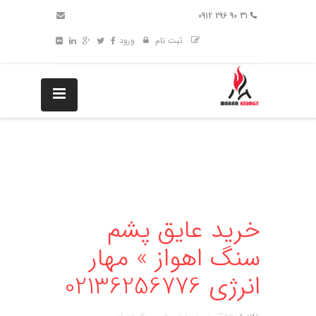
31 90 296 0912
ثبت نام
ورود
خرید عایق پشم
سنگ اهواز » مهار
انرژی 02136256776