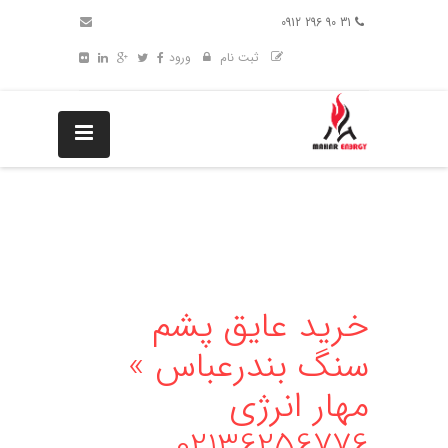
31 90 296 0912
ثبت نام
ورود
خرید عایق پشم
سنگ بندرعباس »
مهار انرژی
02136256776