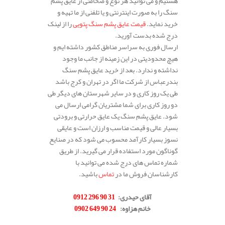
هستیم و می توانید هر نوع و ضخامتی از عایق پشم
سنگ را به صورت اینترنتی و یا تلفنی از ما تهیه و
خرید نماید.
قیمت عایق پشم سنگ پتویی
را از لینک
درج شده بدست آورید.
ارسال فوری به سراسر مناطق کشور داشته ایم و
هیچ محدودیتی در این زمینه از جانب ما وجود
نداشته و ندارد. بعد از خرید عایق پشم سنگ
بندرعباس از شرکت ما اگر در تهران و کرج باشد
طی یک روز کاری و در سایر شهرستان های دیگر طی
دو روز کاری برای شما مشتریان گرامی ارسال می
شود. عایق پشم سنگ یک عایق حرارتی و برودتی
بسیار عالی و قیمت مناسب و ارزان است و عایقی
نسوز بسیار کارآمد محسوب می شود که در صنایع
گوناگون مورد استفاده قرار می گیرید. از طریق
شماره تماس های درج شده می توانید با
کارشناسان فروش ما در
تماس
باشید.
.
آقای حیدری
:
31 90 296 0912
خانم هزاوه
:
24 90 649 0902
.