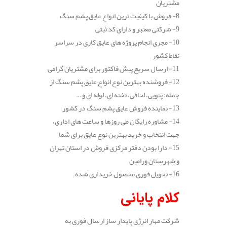
مشتریان
8- فروش با کیفیت ترین انواع عایق پشم سنگ
9- شرکتی معتبر و دارای کد ثبتی
10- مجری انجام پروژه های عایق کاری در سراسر
نقاط کشور
11- ارسال سریع پیش فاکتور برای مشتریان گرامی
12- فروشنده بهترین نوع انواع عایق پشم سنگ از
جمله: پتویی، لحافی، تخته ای، لوله ای و …
13- نماینده فروش عایق پشم سنگ در کشور
14- مشاوره رایگان طی روزها و ساعت های اداری،
جهت انتخاب و خرید بهترین نوع عایق برای شما
15- دارا بودن دفتر مرکزی فروش در استان تهران
و شهرستان ورامین
16- تحویل فوری محصول خریداری شده
کلام پایانی
شرکت مهار انرژی پایدار ساز ارسال فوری به