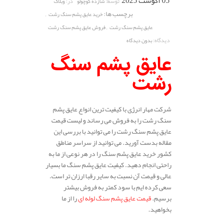
05 آگوست 2025
توسط:
در:
شازده کوچولو
وبلاگ
برچسب ها:
,
خرید عایق پشم سنگ رشت
,
عایق پشم سنگ رشت
فروش عایق پشم سنگ رشت
دیدگاه:
بدون دیدگاه
عایق پشم سنگ
رشت
شرکت مهار انرژی با کیفیت ترین انواع عایق پشم
سنگ رشت را به فروش می رساند و لیست قیمت
عایق پشم سنگ رشت را می توانید با بررسی این
مقاله بدست آورید. می توانید از سراسر مناطق
کشور خرید عایق پشم سنگ را در هر نوعی از ما به
راحتی انجام دهید. کیفیت عایق پشم سنگ ما بسیار
عالی و قیمت آن نسبت به سایر رقبا ارزان تر است.
سعی کرده ایم با سود کمتر به فروش بیشتر
برسیم.
قیمت عایق پشم سنگ لوله ای
را از ما
بخواهید.