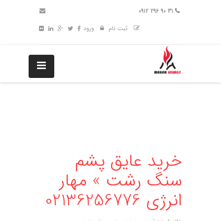
31 90 296 0912
ثبت نام
ورود
خرید عایق پشم
سنگ رشت » مهار
انرژی 02136256776