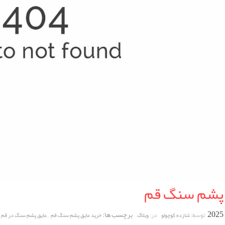
 پشم سنگ قم
برچسب ها:
,
توسط:
در:
شازده کوچولو
وبلاگ
خرید عایق پشم سنگ قم
عایق پشم سنگ در قم