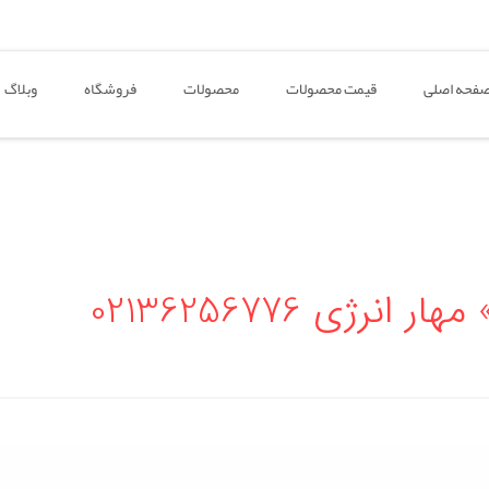
فحه اصلی
قیمت محصولات
محصولات
فروشگاه
وبلاگ
ژی 02136256776