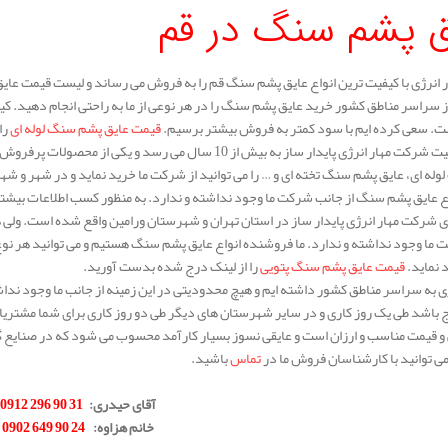
ق پشم سنگ در قم
انرژی با کیفیت ترین انواع عایق پشم سنگ قم را به فروش می رساند و لیست قیمت عایق 
از سراسر مناطق کشور خرید عایق پشم سنگ را در هر نوعی از ما به راحتی انجام دهید. ک
ست. سعی کرده ایم با سود کمتر به فروش بیشتر برسیم.
قیمت عایق پشم سنگ لوله ای
را
سابقه فعالیت شرکت مهار انرژی پایدار ساز به بیش از 10 سال 
له ای، عایق پشم سنگ تخته ای و … را می توانید از شرکت ما خرید نماید و در شهر و شه
ع عایق پشم سنگ از جانب شرکت ما وجود نداشته و ندارد. به منظور کسب اطلاعات بیشتر د
 شرکت مهار انرژی پایدار ساز در استان تهران و شهرستان ورامین واقع شده است. ولی 
ما وجود نداشته و ندارد. ما فروشنده انواع عایق پشم سنگ هستیم و می توانید هر نوع و 
د نماید.
قیمت عایق پشم سنگ پتویی
را از لینک درج شده بدست آورید.
 به سراسر مناطق کشور داشته ایم و هیچ محدودیتی در این زمینه از جانب ما وجود نداش
ج باشد طی یک روز کاری و در سایر شهرستان های دیگر طی دو روز کاری برای شما مشتری
 و قیمت مناسب و ارزان است و عایقی نسوز بسیار کارآمد محسوب می شود که در صنایع گ
 توانید با کارشناسان فروش ما در
تماس
باشید.
.
آقای حیدری
:
31 90 296 0912
خانم هزاوه
:
24 90 649 0902