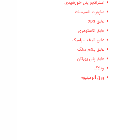
استراکچر پنل خورشیدی
ساپورت تاسیسات
عایق xps
عایق الاستومری
عایق الیاف سرامیک
عایق پشم سنگ
عایق پلی یورتان
وبلاگ
ورق آلومینیوم