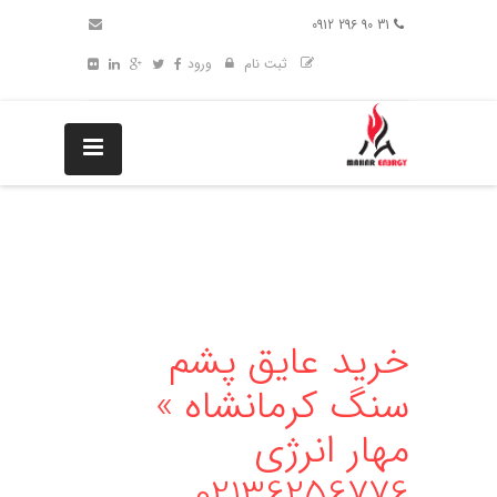
31 90 296 0912
ثبت نام
ورود
خرید عایق پشم
سنگ کرمانشاه »
مهار انرژی
02136256776