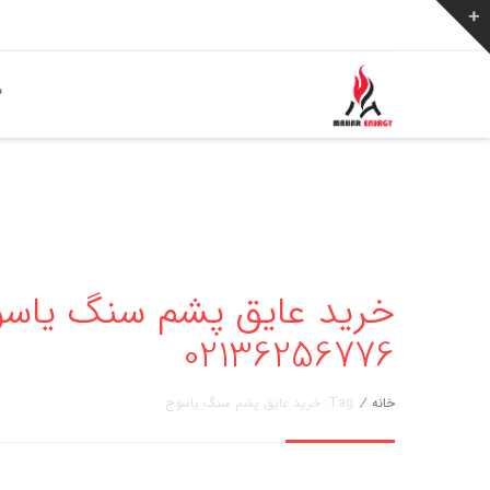
ص
خرید عایق پشم سنگ یاسوج
02136256776
خانه
/
Tag: خرید عایق پشم سنگ یاسوج