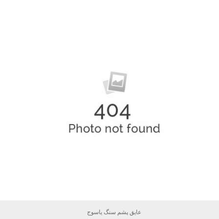
عایق پشم سنگ یاسوج