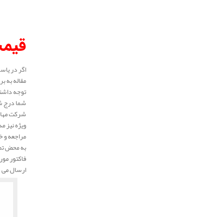
قیم
اگر در یاس
مقاله به ب
توجه داشته
شما درج شد
شرکت مهار 
ویژه نیز م
مراجعه و خ
به محض تما
فاکتور مور
ارسال می 