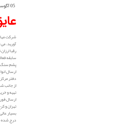
05 آگوست 2025
عای
شرکت مهار 
آورید. می 
رقبا ارزان
پشم سنگ لو
ارسال انوا
دفتر مرکزی
از جانب شر
تهیه و خری
ارسال فوری
تهران و کر
بسیار عالی
درج شده می