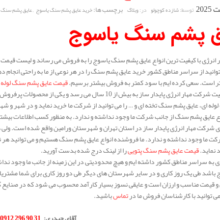
برچسب ها:
,
توسط:
در:
شازده کوچولو
وبلاگ
خرید عایق پشم سنگ یاسوج
عایق پشم سنگ 
ق پشم سنگ یاسوج
انرژی با کیفیت ترین انواع عایق پشم سنگ یاسوج را به فروش می رساند و لیست قیمت 
توانید از سراسر مناطق کشور خرید عایق پشم سنگ را در هر نوعی از ما به راحتی انجام 
 تر است. سعی کرده ایم با سود کمتر به فروش بیشتر برسیم.
قیمت عایق پشم سنگ لوله 
سابقه فعالیت شرکت مهار انرژی پایدار ساز به بیش از 10 سال 
له ای، عایق پشم سنگ تخته ای و … را می توانید از شرکت ما خرید نماید و در شهر و شه
ع عایق پشم سنگ از جانب شرکت ما وجود نداشته و ندارد. به منظور کسب اطلاعات بیشتر د
 شرکت مهار انرژی پایدار ساز در استان تهران و شهرستان ورامین واقع شده است. ولی
کت ما وجود نداشته و ندارد. ما فروشنده انواع عایق پشم سنگ هستیم و می توانید هر نوع
د نماید.
قیمت عایق پشم سنگ پتویی
را از لینک درج شده بدست آورید.
 به سراسر مناطق کشور داشته ایم و هیچ محدودیتی در این زمینه از جانب ما وجود نداش
ج باشد طی یک روز کاری و در سایر شهرستان های دیگر طی دو روز کاری برای شما مشتری
 و قیمت مناسب و ارزان است و عایقی نسوز بسیار کارآمد محسوب می شود که در صنایع گ
 توانید با کارشناسان فروش ما در
تماس
باشید.
.
آقای حیدری
:
31 90 296 0912