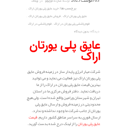
03 آگوست 2025
توسط:
در:
شازده کوچولو
وبلاگ
برچسب ها:
,
خرید عایق پلی یورتان اراک
,
,
عایق پلی یورتان اراک
فروش عایق پلی یورتان اراک
,
فوم پاششی پلی یورتان در اراک
فوم پاششی در اراک
دیدگاه:
بدون دیدگاه
عایق پلی یورتان
اراک
شرکت مهار انرژی پایدار ساز در زمینه فروش عایق
پلی یورتان اراک نیز فعالیت می نماید و می توانید
بهترین قیمت عایق پلی یورتان در اراک را از ما
دریافت نماید. دفتر فروش مرکزی ما در استان
تهران و شهرستان ورامین واقع شده است. ولی هیچ
محدودیتی در زمینه فروش و ارسال عایق پلی
یورتان از جانب شرکت ما وجود نداشته و ندارد.
ارسال فوری به سراسر مناطق کشور داریم.
قیمت
عایق پلی یورتان
را از لینک درج شده بدست آورید.