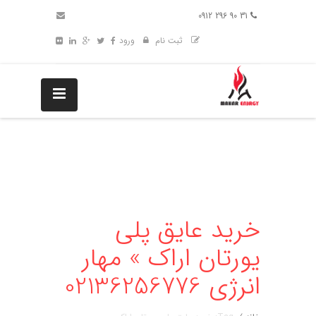
31 90 296 0912
ثبت نام
ورود
خرید عایق پلی
یورتان اراک » مهار
انرژی 02136256776