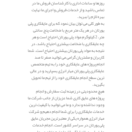
روزها و ساعات اداری با کارشناسان فروش ما در
تماس باشید و از خدمات فروش و اجرای ما نهایت
بهره لازم را ببرید.
به طور کلی می توان بیان نمود که برای عایقکاری پلی
یورتان در هر یک متر مربع با ضخامت پنج سانتی
متر، 2 کیلوگرم مواد پلی یورتان احتیاج است و هر
چه عایقکاری با ضخامت بیشتری احتیاج باشد، در
نتیجه به مواد پلی یورتان بیشتری احتیاج است. شما
کاربران و مشتریان گرامی می توانید صفر تا صد
انجام پروژه های عایقکاری خود را به تیم متخصص
عایقکاری پلی یورتان مهار انرژی بسپارید و در عالی
ترین سطح انجام عایقکاری خود را از تیم ما تحویل
بگیرید.
هیچ محدودیتی در زمینه ثبت سفارش و انجام
پروژه های عایق کاری شما عزیزان از جانب شرکت ما
وجود نداشته و ندارد و ما می توانید با کیفیت ترین
خدمات عایقکاری را برای شما انجام دهیم و شرکت
مهار انرژی همواره یکی از معتبرترین مجریان عایق
پلی یورتان در سراسر کشور است. انجام خدمات
عایق پلی یورتان اراک را از ما و تیم متخصص ما