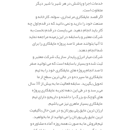
خدمات اجرا و پاشش در هر شهر با شهر دیگر
متفاوت است.
اگر قصد عایقکاری مرغداری، سوله، کارخانه و
صنعت خود را دارید و نمی دانید که در قدم اول چه
کار باید انجام دهید. می بایست در قدم نخست به
شرکت معتبر و باسابقه در این زمینه مراجعه نماید
تا آنها بتوانند صفر تا صد پروژه عایقکاری را برای
شما انجام دهند.
شرکت مهار انرژی پایدار ساز یک شرکت معتبر و
ثبت شده و بسیار باسابقه است که می توانید صفر
تا صد انجام پروژه های عایقکاری خود را به تیم
عایقکاری ما سپرده و در عالی ترین سطح از ما
تحویل بگیرید. سابقه فعالیت ما به بیش از 10 سال
می رسد و در طی این دهه تجربه عایقکاری پروژه
های کوچک و بزرگ را داشته و داریم و دارای تیم
عایقکاری بسیار ماهری نیز می باشیم.
ارزان ترین عایق پلی یورتان و در عین حال باکیفیت
ترین عایق پلی یورتان را می توانید از ما بخواهید.
تیم فروش ما به صورت همه روزه آماده مشاوره و
پاسخگویی به شما عزیزان در سراسر مناطق کشور