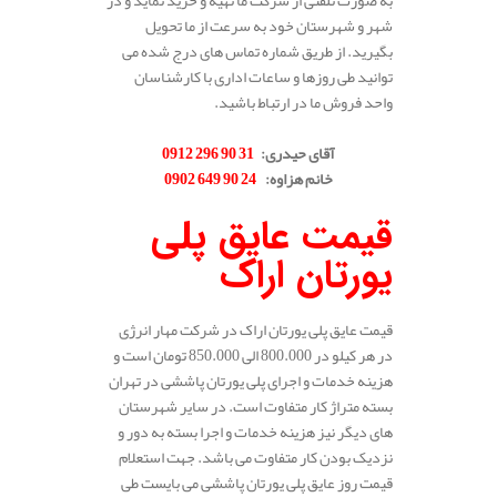
به صورت تلفنی از شرکت ما تهیه و خرید نماید و در
شهر و شهرستان خود به سرعت از ما تحویل
بگیرید. از طریق شماره تماس های درج شده می
توانید طی روزها و ساعات اداری با کارشناسان
واحد فروش ما در ارتباط باشید.
.
آقای حیدری
:
31 90 296 0912
خانم هزاوه
:
24 90 649 0902
.
قیمت عایق پلی
یورتان اراک
قیمت عایق پلی یورتان اراک در شرکت مهار انرژی
در هر کیلو در 800.000 الی 850.000 تومان است و
هزینه خدمات و اجرای پلی یورتان پاششی در تهران
بسته متراژ کار متفاوت است. در سایر شهرستان
های دیگر نیز هزینه خدمات و اجرا بسته به دور و
نزدیک بودن کار متفاوت می باشد. جهت استعلام
قیمت روز عایق پلی یورتان پاششی می بایست طی