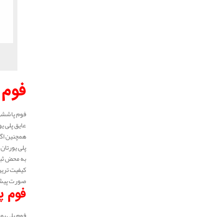
فوم 
فوم پاششی 
عایق پلی ی
همچنین اگر
پلی یورتان 
به محض ثبت
کیفیت ترین
صورت پیش ف
فوم پ
فوم پلی یور