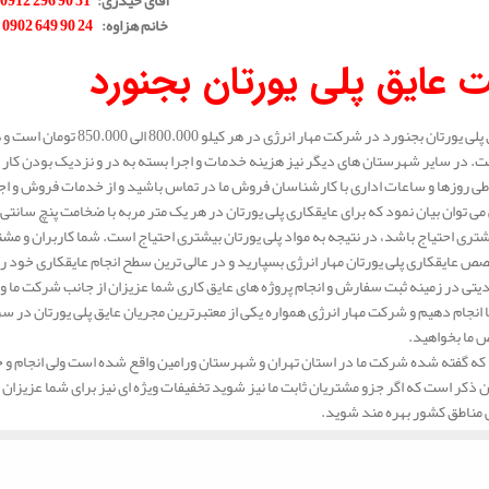
خانم هزاوه
:
24 90 649 0902
.
 عایق پلی یورتان بجنورد
قیمت عایق پلی یورتان بجنورد
. در سایر شهرستان های دیگر نیز هزینه خدمات و اجرا بسته به در و نزدیک بودن کار 
ی روزها و ساعات اداری با کارشناسان فروش ما در تماس باشید و از خدمات فروش و اجرای 
ری احتیاج باشد، در نتیجه به مواد پلی یورتان بیشتری احتیاج است. شما کاربران و مشتر
صص عایقکاری پلی یورتان مهار انرژی بسپارید و در عالی ترین سطح انجام عایقکاری خود را 
تی در زمینه ثبت سفارش و انجام پروژه های عایق کاری شما عزیزان از جانب شرکت ما وجو
ا انجام دهیم و شرکت مهار انرژی همواره یکی از معتبرترین مجریان عایق پلی یورتان در سر
 ما بخواهید.
که گفته شده شرکت ما در استان تهران و شهرستان ورامین واقع شده است ولی انجام و خ
 ذکر است که اگر جزو مشتریان ثابت ما نیز شوید تخفیفات ویژه ای نیز برای شما عزیزان مد 
ی مناطق کشور بهره مند شوید.