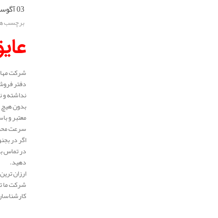
03 آگوست 2025
برچسب ها
عایق
شرکت مهار ا
دفتر فروش 
نداشته و ن
بدون هیچ م
معتبر و با
سرعت محصول
اگر در بجنو
در تماس با
دهید.
ارزان ترین 
شرکت ما ته
کارشناسان 