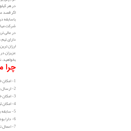
در هر کیلو همان گونه که بیان شد 230.000
اگر قصد عا
باسابقه در 
شرکت مهار 
دارای تیم 
ارزان ترین
عزیزان در 
بخواهید. ن
چرا مه
1- امکان خرید جزیی و عمده انواع عایق پلی یورتان
2- ارسال به سراسر نقاط کشور (در تهران طی یک روز کاری و در سایر شهرستان ها طی 2 روز کاری)
3- امکان خرید اینترنتی انواع عایق پلی یورتان
4- امکان ثبت سفارش و خرید عایق پلی یورتان به صورت تلفنی و بدون نیاز به مراجعه حضوری
5- سابقه بیش از 10 ساله در زمینه خرید و فروش انواع عایق
6- دارا بودن نمایندگی فروش معتبر
7- اعمال تخفیف های بسیار خوب برای تمامی مشتریان