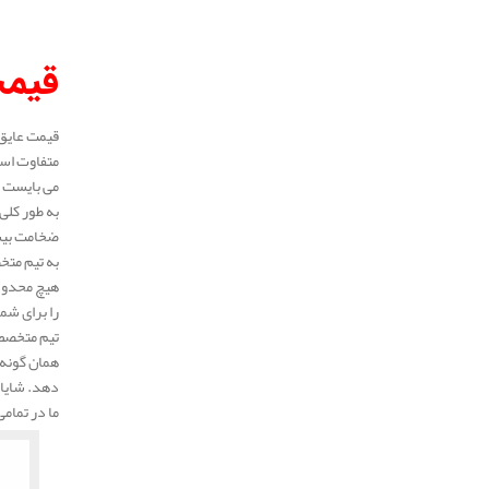
قیمت
متفاوت است
می بایست ط
ضخامت بیشت
به تیم متخ
هیچ محدودی
را برای شم
تیم متخصص
همان گونه 
دهد. شایان
ما در تمام