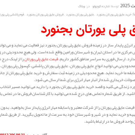
توسط:
در:
شازده کوچولو
وبلاگ
:
,
,
,
خرید عایق پلی یورتان بجنورد
عایق پلی یورتان بجنورد
فروش عایق پلی یورتان بجنورد
فوم پاششی پلی یورت
 پلی یورتان بجنورد
نرژی پایدار ساز در زمینه فروش عایق پلی یورتان بجنورد نیز فعالیت می نماید و می توانی
مرکزی ما در استان تهران و شهرستان ورامین واقع شده است. ولی هیچ محدودیتی در زم
دارد. ارسال فوری به سراسر مناطق کشور داریم.
قیمت عایق پلی یورتان
را از لینک درج
حدودیتی می توانید انواع عایق پلی یورتان، عایق پلی یورتان پاششی، کپسول پلی یورتان ، و
سابقه ما خرید نماید. هیچ محدودیتی در زمینه ثبت سفارش و خرید عایق پلی یورتان از جان
ات خریداری شده از انبار مهار انرژی برای شما ارسال می شود.
رد زندگی می کنید و قصد خرید عایق پلی یورتان بجنورد را دارید می توانید مسیر انتخاب خ
شید. از طریق شماره تماس های درج شده می توانید با کارشناسان فروش ما در تماس باشی
قیمت عایق پلی یورتان را از شرکت معتبر و باسابقه مهار انرژی پایدار ساز بخواهید. بدون 
یه و خرید نماید و در شهر و شهرستان خود به سرعت از ما تحویل بگیرید. از طریق شمار
واحد فروش ما در ارتباط باشید.
.
آقای حیدری
:
31 90 296 0912