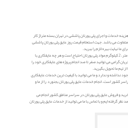
 در شرکت مهار انرژی در هر کیلو 800.000 الی 850.000 تومان است و هزینه خدمات و اجرای پلی یورتان پاششی در تهران بسته متراژ کار
متفاوت می باشد. جهت استعلام قیمت روز عایق پلی یورتان پاششی
ما نهایت بهره لازم را ببرید.
به طور کلی می توان بیان نمود که برای عایقکاری پلی یورتان در هر یک متر مربه با ضخامت پنچ سانتی متر، 2 کیلوگرم مواد پلی یورتان احتیاج است و هر چه عایقکاری با
یان گرامی می توانید صفر تا صد انجام پروژه های عایقکاری خود را
از تیم ما تحویل بگیرید.
د نداشته و ندارد و ما می توانید با کیفیت ترین خدمات عایقکاری
اسر کشور است. انجام خدمات عایق پلی یورتان بجنورد را از ما و
رید و فروش عایق پلی یورتان در سراسر مناطق کشور انجام می
نظر گرفته ایم و با تماس با ما می توانید از خدمات عایق پلی یورتان