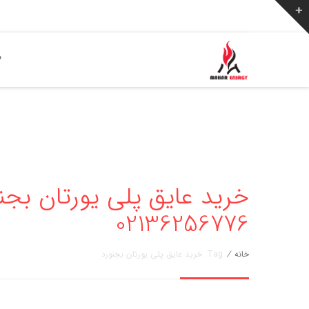
ص
خرید عایق پلی یورتان بجنو
02136256776
خانه
/
Tag: خرید عایق پلی یورتان بجنورد