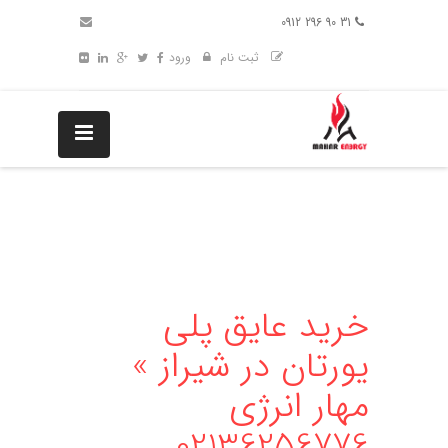
31 90 296 0912
ثبت نام
ورود
خرید عایق پلی
یورتان در شیراز »
مهار انرژی
02136256776