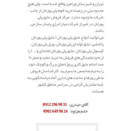
تهران و شهرستان ورامین واقع شده است، ولی هیچ
محدودیتی در زمینه خرید فوم پلی یورتان از جانب
شرکت ما وجود ندارد. مرکز فروش عایق پلی
یورتان در شیراز شرکت مهار انرژی پایدار ساز می
باشد.
می توانید انواع عایق پلی یورتان ( عایق پلی یورتان
پاششی، عایق لوله ای پلی یورتان، ورق پلی یورتان،
کپسول پلی یورتان، عایق پلی یورتان تخته ای و … ) را
از ما و نمایندگی های فروش ما خرید نماید و صفر تا
صد انجام عایق کاری پروژه های بزرگ و کوچک خود
را به تیم متخصص ما بسپارید. کارشناسان فروش
ما طی روزها و ساعت های اداری آماده پاسخگویی به
شما مشتریان گرامی در سراسر مناطق کشور
هستند.
.
آقای حیدری
:
31 90 296 0912
خانم هزاوه
:
24 90 649 0902
.