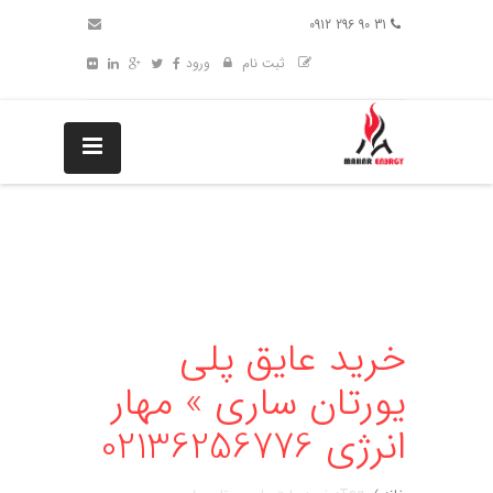
31 90 296 0912
ثبت نام
ورود
خرید عایق پلی
یورتان ساری » مهار
انرژی 02136256776