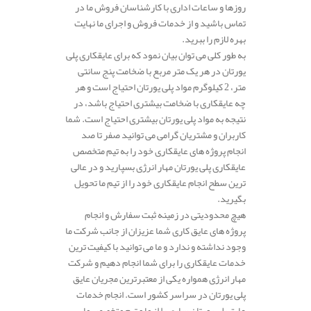
روزها و ساعات اداری با کارشناسان فروش ما در
تماس باشید و از خدمات فروش و اجرای ما نهایت
بهره لازم را ببرید.
به طور کلی می توان بیان نمود که برای عایقکاری پلی
یورتان در هر یک متر مربع با ضخامت پنج سانتی
متر، 2 کیلوگرم مواد پلی یورتان احتیاج است و هر
چه عایقکاری با ضخامت بیشتری احتیاج باشد، در
نتیجه به مواد پلی یورتان بیشتری احتیاج است. شما
کاربران و مشتریان گرامی می توانید صفر تا صد
انجام پروژه های عایقکاری خود را به تیم متخصص
عایقکاری پلی یورتان مهار انرژی بسپارید و در عالی
ترین سطح انجام عایقکاری خود را از تیم ما تحویل
بگیرید.
هیچ محدودیتی در زمینه ثبت سفارش و انجام
پروژه های عایق کاری شما عزیزان از جانب شرکت ما
وجود نداشته و ندارد و ما می توانید با کیفیت ترین
خدمات عایقکاری را برای شما انجام دهیم و شرکت
مهار انرژی همواره یکی از معتبرترین مجریان عایق
پلی یورتان در سراسر کشور است. انجام خدمات
عایق پلی یورتان ساری را از ما و تیم متخصص ما