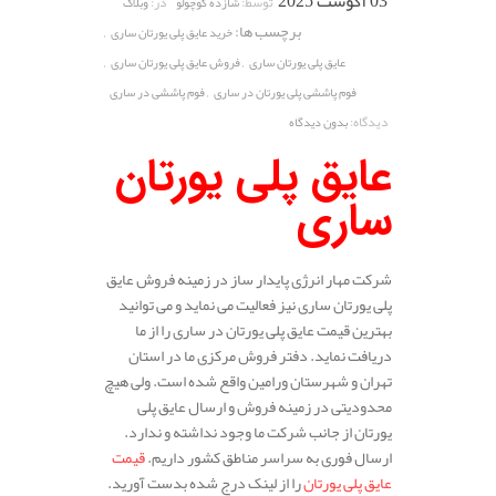
03 آگوست 2025
توسط:
در:
شازده کوچولو
وبلاگ
برچسب ها:
,
خرید عایق پلی یورتان ساری
,
,
عایق پلی یورتان ساری
فروش عایق پلی یورتان ساری
,
فوم پاششی پلی یورتان در ساری
فوم پاششی در ساری
دیدگاه:
بدون دیدگاه
عایق پلی یورتان
ساری
شرکت مهار انرژی پایدار ساز در زمینه فروش عایق
پلی یورتان ساری نیز فعالیت می نماید و می توانید
بهترین قیمت عایق پلی یورتان در ساری را از ما
دریافت نماید. دفتر فروش مرکزی ما در استان
تهران و شهرستان ورامین واقع شده است. ولی هیچ
محدودیتی در زمینه فروش و ارسال عایق پلی
یورتان از جانب شرکت ما وجود نداشته و ندارد.
ارسال فوری به سراسر مناطق کشور داریم.
قیمت
عایق پلی یورتان
را از لینک درج شده بدست آورید.