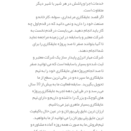
خدمات اجرا و پاشش در هر شهر با شهر دیگر
متفاوت است.
اگر قصد عایقکاری مرغداری، سوله، کارخانه و
صنعت خود را دارید و نمی دانید که در قدم اول چه
کار باید انجام دهید. می بایست در قدم نخست به
شرکت معتبر و باسابقه در این زمینه مراجعه نماید
تا آنها بتوانند صفر تا صد پروژه عایقکاری را برای
شما انجام دهند.
شرکت مهار انرژی پایدار ساز یک شرکت معتبر و
ثبت شده و بسیار باسابقه است که می توانید صفر
تا صد انجام پروژه های عایقکاری خود را به تیم
عایقکاری ما سپرده و در عالی ترین سطح از ما
تحویل بگیرید. سابقه فعالیت ما به بیش از 10 سال
می رسد و در طی این دهه تجربه عایقکاری پروژه
های کوچک و بزرگ را داشته و داریم و دارای تیم
عایقکاری بسیار ماهری نیز می باشیم.
ارزان ترین عایق پلی یورتان و در عین حال باکیفیت
ترین عایق پلی یورتان را می توانید از ما بخواهید.
تیم فروش ما به صورت همه روزه آماده مشاوره و
پاسخگویی به شما عزیزان در سراسر مناطق کشور