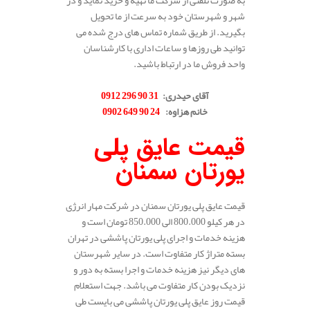
به صورت تلفنی از شرکت ما تهیه و خرید نماید و در
شهر و شهرستان خود به سرعت از ما تحویل
بگیرید. از طریق شماره تماس های درج شده می
توانید طی روزها و ساعات اداری با کارشناسان
واحد فروش ما در ارتباط باشید.
.
آقای حیدری
:
31 90 296 0912
خانم هزاوه
:
24 90 649 0902
.
قیمت عایق پلی
یورتان سمنان
قیمت عایق پلی یورتان سمنان در شرکت مهار انرژی
در هر کیلو 800.000 الی 850.000 تومان است و
هزینه خدمات و اجرای پلی یورتان پاششی در تهران
بسته متراژ کار متفاوت است. در سایر شهرستان
های دیگر نیز هزینه خدمات و اجرا بسته به دور و
نزدیک بودن کار متفاوت می باشد. جهت استعلام
قیمت روز عایق پلی یورتان پاششی می بایست طی