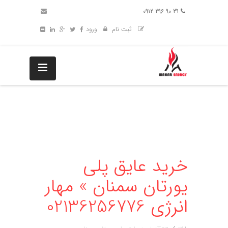
31 90 296 0912
ثبت نام
ورود
خرید عایق پلی
یورتان سمنان » مهار
انرژی 02136256776