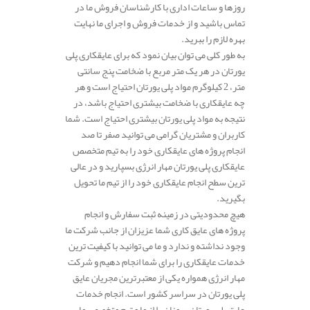
روزها و ساعات اداری با کارشناسان فروش ما در
تماس باشید و از خدمات فروش و اجرای ما نهایت
بهره لازم را ببرید.
به طور کلی می توان بیان نمود که برای عایقکاری پلی
یورتان در هر یک متر مربع با ضخامت پنج سانتی
متر، 2 کیلوگرم مواد پلی یورتان احتیاج است و هر
چه عایقکاری با ضخامت بیشتری احتیاج باشد، در
نتیجه به مواد پلی یورتان بیشتری احتیاج است. شما
کاربران و مشتریان گرامی می توانید صفر تا صد
انجام پروژه های عایقکاری خود را به تیم متخصص
عایقکاری پلی یورتان مهار انرژی بسپارید و در عالی
ترین سطح انجام عایقکاری خود را از تیم ما تحویل
بگیرید.
هیچ محدودیتی در زمینه ثبت سفارش و انجام
پروژه های عایق کاری شما عزیزان از جانب شرکت ما
وجود نداشته و ندارد و ما می توانید با کیفیت ترین
خدمات عایقکاری را برای شما انجام دهیم و شرکت
مهار انرژی همواره یکی از معتبرترین مجریان عایق
پلی یورتان در سراسر کشور است. انجام خدمات
عایق پلی یورتان سمنان را از ما و تیم متخصص ما