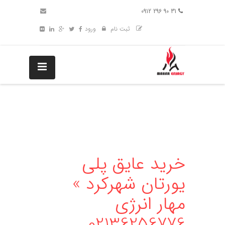
31 90 296 0912
ثبت نام
ورود
خرید عایق پلی
یورتان شهرکرد »
مهار انرژی
02136256776