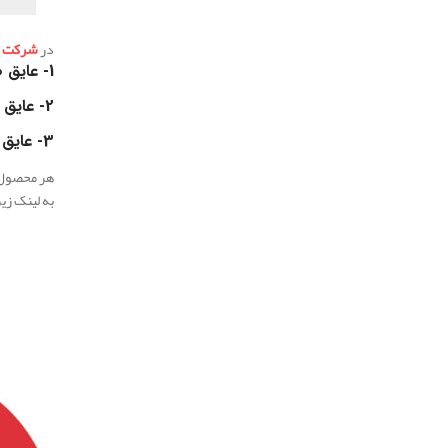
در
شرکت مه
1-
عایق ص
2-
عایق 
3-
عایق 
هر محصول د
به لینک زی
.
.
.