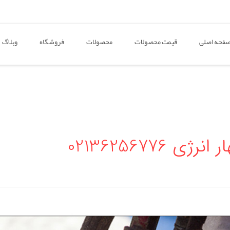
فحه اصلی
قیمت محصولات
محصولات
فروشگاه
وبلاگ
02136256776