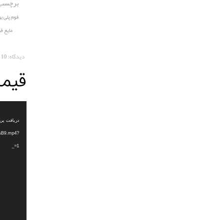
برچسب 
فوم پلی یو
مایع فو
دیدگاه:
10 COMMENTS
قیمت
نمایشگر
ویدیو
B9.mp4?
_=1