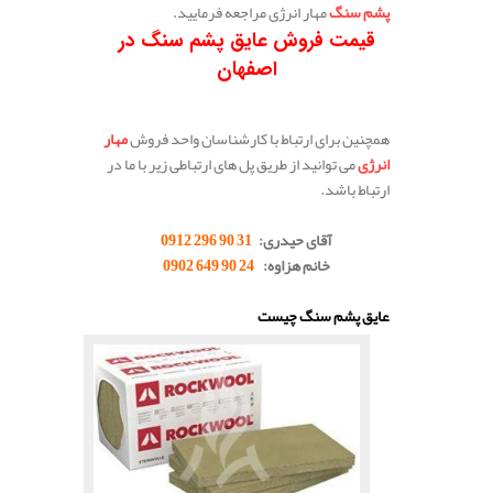
پشم سنگ
مهار انرژی مراجعه فرمایید.
قیمت فروش عایق پشم سنگ در
اصفهان
همچنین برای ارتباط با کارشناسان واحد فروش
مهار
انرژی
می توانید از طریق پل های ارتباطی زیر با ما در
ارتباط باشد.
.
آقای حیدری:
31 90 296 0912
خانم هزاوه:
24 90 649 0902
.
عایق پشم سنگ چیست