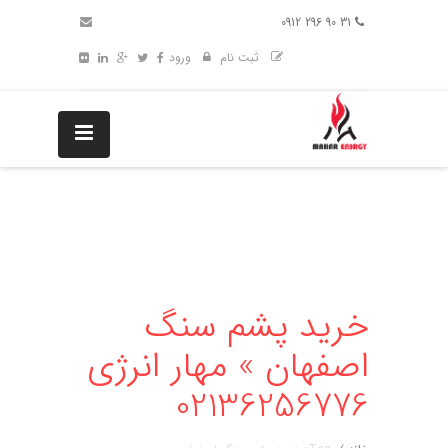
31 90 296 0912
ثبت نام
ورود
خرید پشم سنگ
اصفهان » مهار انرژی
02136256776