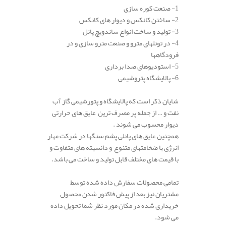
1- صنعت
کوره
سازی
2-
ساختن
کانکس و دیوار های کانکس
3- تولید و ساخت انواع ساندویچ
پانل
4- در
تونل
های مترو و صنعت مترو سازی و در
فرودگاهها
5-
استودیوهای
صدا
برداری
6-
پالایشگاه
پتروشیمی
.
شایان ذکر است که پالایشگاه و پتورشیمی گاز آب
نفت و … از جمله پر مصرف ترین عایق های حرارتی
دیوار محسوب می شوند .
همچنین عایق های پانلی پشم سنگها در شرکت مهار
انرژی
با
ضخامت
های متنوع
و
دانسیته
های
متفاوت و
با قیمت های مختلف قابل تولید و ساخت می باشد.
.
تمامی محصولات سفارش داده شده توسط
مشتریان نیز بعد از پیش فاکتور شدن محصول
خریداری شده در مکان مورد نظر شما تحویل داده
می شود.