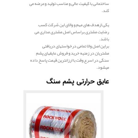
ساختمانی
با
کیفیت
عالی و مناسب
تولید
و
عرضه
می
کند.
.
یکی
ازهدف های
مهم و والای
این
شرکت
کسب
رضایت
مشتری
براساس
اصل
مشتری
مداری می
باشد.
براین اصل والا تمامی
درخواست
های
دریافتی
مشتریان در زمنیه خرید و فروش عایقهای پشم
سنگی
در
اسرع
وقت
با ارزانترین
قیمت
پاسخ
داده
می
شود.
عایق حرارتی پشم سنگ