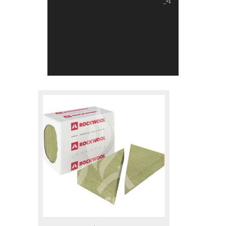
_=1
.