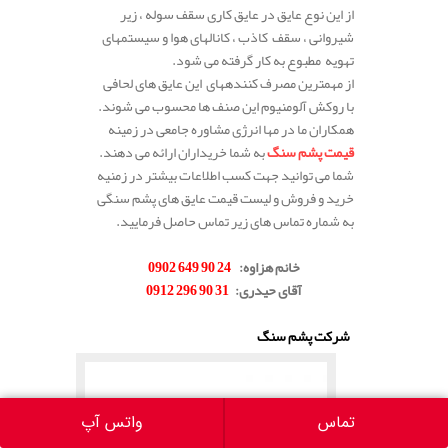
از این نوع عایق در عایق
کاری
سقف
سوله ،
زیر
شیروانی ،
سقف
کاذب ،
کانال
های
هوا
و
سیستم
های
تهویه
مطبوع به کار گرفته می شود.
از
مهمترین
مصرف
کننده
های این عایق های لحافی
با روکش آلومنیوم این صنف ها محسوب می شوند.
همکاران ما در مها انرژی مشاوره جامعی در زمینه
قیمت پشم سنگ
به شما خریداران ارائه می دهند.
شما می توانید جهت کسب اطلاعات بیشتر در زمنیه
خرید و فروش و لیست قیمت عایق های پشم سنگی
به شماره تماس های زیر تماس حاصل فرمایید.
.
خانم هزاوه:
24 90 649 0902
آقای حیدری:
31 90 296 0912
.
شرکت پشم سنگ
تماس
واتس آپ