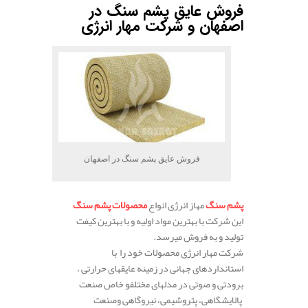
فروش عایق پشم سنگ در
اصفهان و شرکت مهار انرژی
فروش عایق پشم سنگ در اصفهان
پشم
سنگ
مهاز انرژی انواع
محصولات
پشم
سنگ
این شرکت با بهترین مواد اولیه و با بهترین کیفت
تولید و به فروش میرسد.
شرکت مهار انرژی محصولات خود را
با
استاندارد
های
جهانی
در
زمینه
عایق
های
حرارتی ،
برودتی
و
صوتی
در
مدل
های
مختلفو خاص صنعت
پالایشگاهی،
پتروشیمی،
نیروگاهی
وصنعت