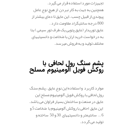
تجهیزات مورد استفاده قرار می گیرد.
همچنین به
جهت
به کار نبردن
از
هیچ
نوع
عامل
پیوندی
از قبیل
چسب ،
این
عایق
تا
دمای
بیشتر
از
800
درجه
سانتیگراد
مقاومت
دارد
.
عایق
توری
دار (عایق پتویی یک طرف تور سیمی )
بنا
به
درخواست
خرید اران
با
ضخامت
و
دانسیته
های
مختلف
تولید
و به فروش میرسد.
.
پشم
سنگ
رول
لحافی
با
روکش
فویل
آلومینیوم
مسلح
موارد کاربرد و استفاده این نوع عایق ، پشم سنگ
رول لحافی با روکش فویل آلومینیوم مسلح
این
عایق
در
صنعت
و
ساختمان بسیار فراوان می باشد.
این
عایق احافی با روکش آلومینیوم
با
ضخامت
5 و
6 …
سانتیمتر
و
دانسیته
های
30
و
50 ساخته و
تولید می گردد.
.