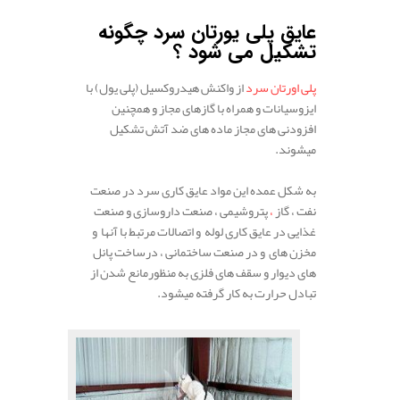
عایق پلی یورتان سرد چگونه
تشکیل می شود ؟
پلی اورتان سرد
از واکنش هیدروکسیل (پلی یول) با
ایزوسیانات و همراه با گازهای مجاز و همچنین
افزودنی های مجاز ماده های ضد آتش تشکیل
میشوند.
.
به شکل عمده این مواد عایق کاری سرد در صنعت
نفت ، گاز
،
پتروشیمی ، صنعت داروسازی و صنعت
غذایی در عایق کاری لوله و اتصالات مرتبط با آنها و
مخزن های و در صنعت ساختمانی ، درساخت پانل
های دیوار و سقف های فلزی به منظورمانع شدن از
تبادل حرارت به کار گرفته میشود.