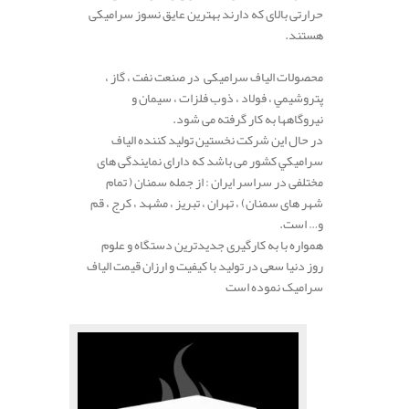
حرارتی بالای که دارند بهترین عایق نسوز سرامیکی
هستند.
.
محصولات الیاف سرامیکی در صنعت نفت ، گاز ،
پتروشيمي ، فولاد ، ذوب فلزات ، سيمان و
نيروگاهها به کار گرفته می شود.
در حال اين شركت نخستین توليد كننده الياف
سراميكي كشور می باشد که دارای نمایندگی های
مختلفی در سراسر ایران : از جمله سمنان ( تمام
شهر های سمنان) ، تهران ، تبریز ، مشهد ، کرج ، قم
و… است.
همواره با به کارگیری جدیدترین دستگاه و علوم
روز دنیا سعی در تولید با کیفیت و ارزان قیمت الیاف
سرامیک نموده است
.