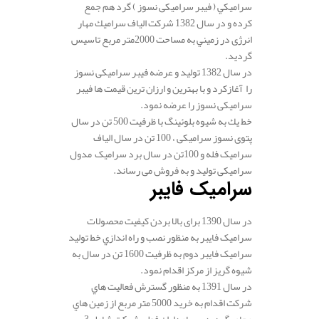
سراميكي ( فیبر سرامیکی نسوز ) گرد هم جمع
کرده و در سال 1382 شركت الياف سراميك مهار
انرژی در زميني به مساحت 2000متر مربع تاسيس
گردید.
در سال 1382 توليد و عرضه فیبر سرامیکی نسوز
را آغازکرد و با بهترین و ارزان ترین قیمت ها فیبر
سرامیکی نسوز را عرضه نمود.
خط يك به شیوه بلوئينگ با ظرفيت 500 تن در سال
پتوی نسوز سرامیکی ، 100 تن در سال الياف
سرامیک فله و 100تن در سال برد سرامیک مدول
سرامیکی تولید و به فروش می رساند.
سرامیک فایبر
در سال 1390 برای بالا بردن كيفيت محصولات
سرامیک فایبر به منظور نصب و راه اندازي خط توليد
سرامیک فایبر دوم به ظرفيت 1600 تن در سال به
شیوه گريز از مركز اقدام نمود.
در سال 1391 به منظور گسترش فعاليت هاي
شركت اقدام به خريد 5000 متر مربع از زمين هاي