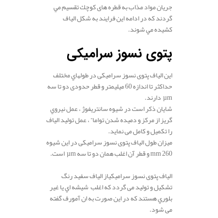
جريان مواد مذاب به قطره های كوچك تقسیم مي
گردند كه در ادامه این فرایند به شکل الياف
كشيده مي شوند.
.
پتوی نسوز سرامیکی
اين الياف پتوی نسوز سرامیکی در طولهاي مختلف
حداكثر تا اندازه 60 میلیمتر و قطر حدودی دو تا سه
µm دارند.
شایان ذکر است در شیوه سانتريفوژ ، عمل نيروي
گريز از مركز و دمیده شدن تواما” ، عمل تولید الياف
را تكميل و کامل می نماید.
میزان طول الياف پتوی نسوز سرامیکی در اين شیوه
mm 260 و قطر آن اغلب همان دو تا سه µm است.
.
الياف پتوی نسوز سرامیکیاز الیاف سفيد رنگ
تشکیل و تولید می گردد که اغلب شيشه اي يا غير
بلوري هستند که در این صورت به ان آمورف گفته
می شود.