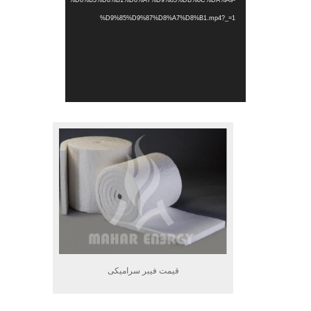
%D8%B3%D8%B1%D8%A7%D9%85%DB%8C%DA%A9-
%D9%85%D9%87%D8%A7%D8%B1.mp4?_=1
.
قیمت فیبر سرامیکی