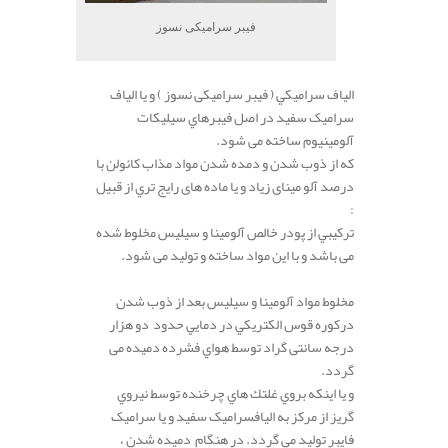
فیبر سرامیکی نسوز
الياف سراميكي ( فیبر سرامیکی نسوز ) و یا الیاف
سرامیک سفید در اصل فيبرهاي سيليكات
آلومينيوم ساخته می شود.
كه از ذوب شدن و دمده شدن مواد مذاب كائولن با
درصد آلو مينای زیاد و يا ماده های رایج تري از قبیل
:
تركيبي از پودر خالص آلومينا و سيليس مخلوط شده
می باشد و با این مواد ساخته و تولید می شود.
.
مخلوط مواد آلومينا و سيليس بعد از ذوب شدن
دركوره قوس الكتريكي در دمايي حدود دو هزار
درجه سانتی گراد توسط هواي فشرده دمیده می
گردد.
و یا اینکه بروي غلتك هاي چرخنده توسط نيروي
گريز از مركز به اليافسرامیک سفید و یا سرامیک
فایبر تولید می گردد. در هنگام دمیده شدن ،