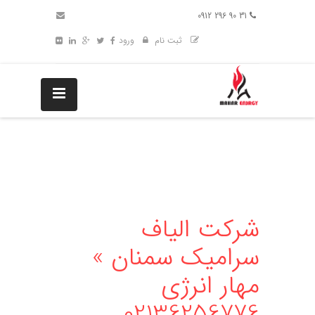
31 90 296 0912
ثبت نام
ورود
شرکت الیاف
سرامیک سمنان »
مهار انرژی
02136256776