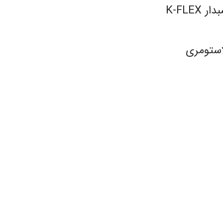
K-FLE
استومری