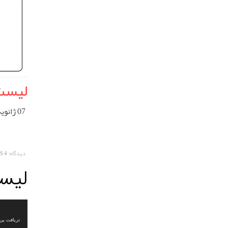
لیست ق
07 ژانویه 2023
دیدگاه:
4 COMMENTS
لیست
نمایشگر
ویدیو
دریافت پرونده: 9%84%D8%A7%D8%B3%D8%AA%D9%88%D9%85%D8%B1%DB%8C-%D9%82%DB%8C%D9%85%D8%AA.mp4?_=1