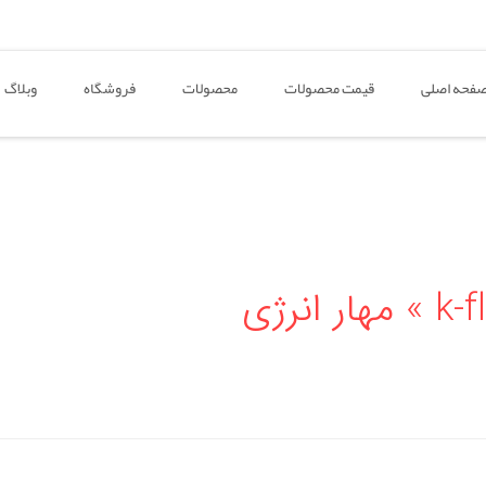
فحه اصلی
قیمت محصولات
محصولات
فروشگاه
وبلاگ
شرکت عایق الاستومری k-flex » مهار انرژی