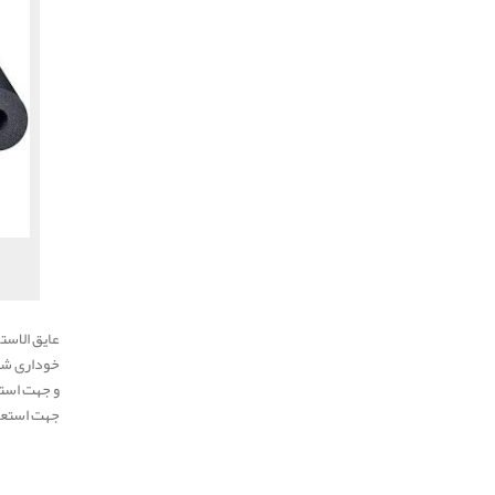
خوداری ش
و جهت استع
جهت استعلا
.