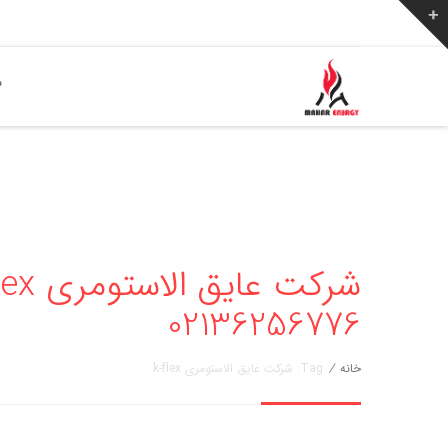
ص
02136256776
خانه
/
Tag: شرکت عایق الاستومری k-flex