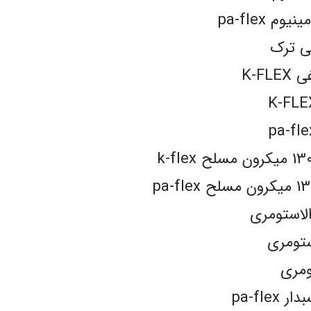
 pa-flex
لی ترک
K-F
الاستومری
ستومری
ومری
pa-fl