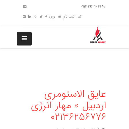
31 90 296 0912
ثبت نام
ورود
عایق الاستومری
اردبیل » مهار انرژی
02136256776