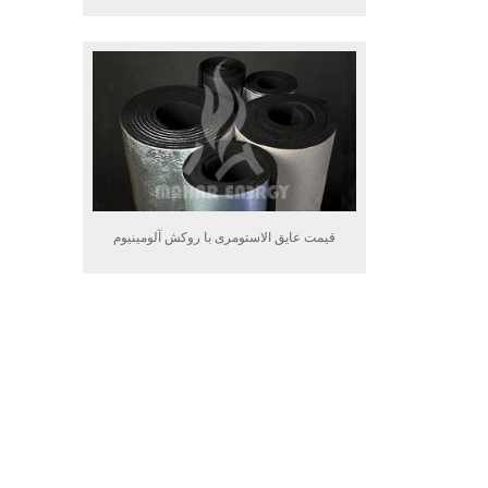
قیمت عایق الاستومری با روکش آلومینیوم