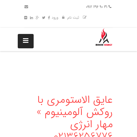
31 90 296 0912
ثبت نام
ورود
عایق الاستومری با
روکش آلومینیوم »
مهار انرژی
02136256776