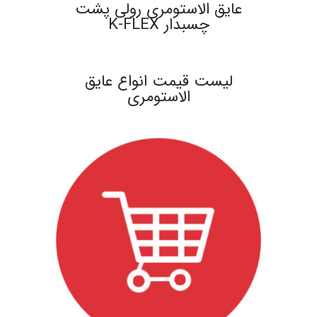
عایق الاستومری رولی پشت
چسبدار K-FLEX
.
لیست قیمت انواع عایق
الاستومری
.