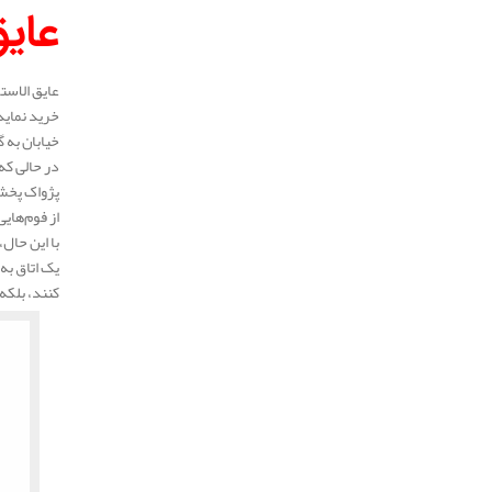
عای
عایق الاست
خرید نماید
خیابان به
در حالی که
پژواک پخش 
از فوم‌های
با این حال،
یک اتاق به
کنند، بلکه 