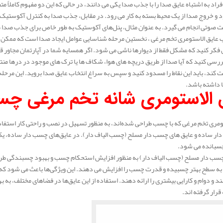
فراد به اشتباه عایق صدا را با جذب صدا یکی می‌ دانند، در حالی که این دو مفهوم کاملاً
و خروج صدا از یک محیط بسته به کار می‌ رود. در مقابل، جذب صدا به کنترل آکوستیک
ت صوتی انجام می‌ گیرد. به عنوان مثال، پنل‌های آکوستیک به طور خاص برای جذب صدا 
ب عایق الاستومری تخم مرغی
، نخستین مرحله شناسایی عوامل ایجاد صدا است که ممکن است
کر کنید که مشکل فقط از دیوارها ناشی می‌ شود. اگر همسایه شما در آپارتمان مجاور قرا
رسی کنید که آیا صدا از طریق دریچه‌ های هوا، شکاف‌ ها یا ترک‌ های موجود در درها م
شت کند، باید این نقاط را مسدود کنید و سپس به سراغ انتخاب عایق صدا بروید. این مرحله ا
 داشته باشد.
 الاستومری شانه تخم مرغی چس
ومری تخم مرغی که با چسب طراحی شده‌اند، به منظور تسهیل در نصب و راحتی کار استفاده
ار ساده و عایق‌ های چسب‌ دار مسلح (چسب الیاف‌ دار). در عایق‌های چسب‌ دار ساده، ی
سبانده می‌ شود.
چسب‌ دار مسلح (چسب الیاف‌ دار) به منظور افزایش استحکام چسب و بهبود چسبندگی طراح
ه سطح بهتر چسبیده و قدرت چسب را افزایش می‌ دهند. این ویژگی‌ها باعث می‌ شود که عا
د و دوام و کارایی بیشتری را ارائه دهند. استفاده از این عایق‌ها در فضاهای مختلف، ب
رار گرفته‌ اند.