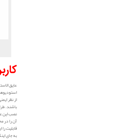
کارب
عایق الاست
استودیوهای
از نظر ایم
باشند. طرا
نصب این عا
آن را در م
قابلیت را 
به جای این