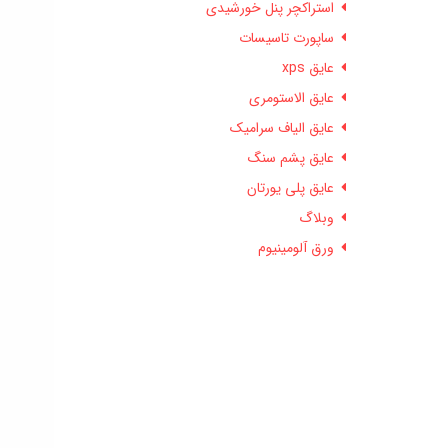
استراکچر پنل خورشیدی
ساپورت تاسیسات
عایق xps
عایق الاستومری
عایق الیاف سرامیک
عایق پشم سنگ
عایق پلی یورتان
وبلاگ
ورق آلومینیوم