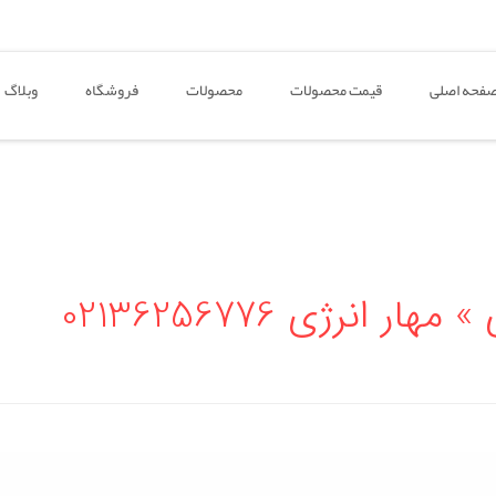
فحه اصلی
قیمت محصولات
محصولات
فروشگاه
وبلاگ
انرژی 02136256776