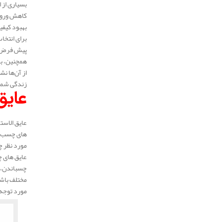
بسیاری از ا
کاهش ورود 
بهبود کیفی
برای انتخا
پیش‌ فرض ف
همچنین، بر
از آن‌ها ن
زندگی شما
عایق
عایق الاست
های چسب‌ د
مورد نظر چ
عایق‌ های 
چسباندن، ب
مختلف باشن
مورد توجه ق