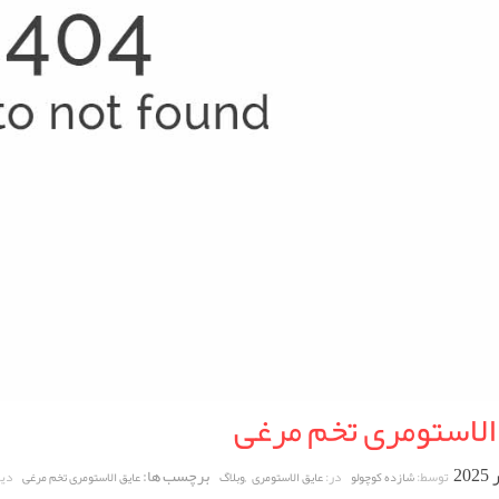
الاستومری تخم مرغی
,
برچسب ها:
توسط:
در:
دید
شازده کوچولو
عایق الاستومری
وبلاگ
عایق الاستومری تخم مرغی