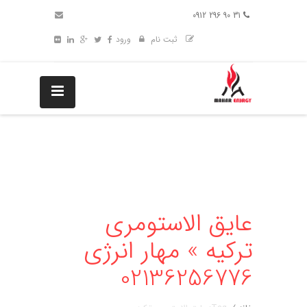
31 90 296 0912
ثبت نام
ورود
عایق الاستومری
ترکیه » مهار انرژی
02136256776