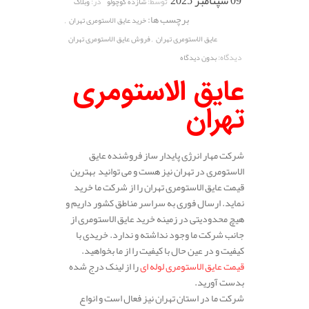
09 سپتامبر 2025
توسط:
در:
شازده کوچولو
وبلاگ
برچسب ها:
,
خرید عایق الاستومری تهران
,
عایق الاستومری تهران
فروش عایق الاستومری تهران
دیدگاه:
بدون دیدگاه
عایق الاستومری
تهران
شرکت مهار انرژی پایدار ساز فروشنده عایق
الاستومری در تهران نیز هست و می توانید بهترین
قیمت عایق الاستومری تهران را از شرکت ما خرید
نماید. ارسال فوری به سراسر مناطق کشور داریم و
هیچ محدودیتی در زمینه خرید عایق الاستومری از
جانب شرکت ما وجود نداشته و ندارد. خریدی با
کیفیت و در عین حال با کیفیت را از ما بخواهید.
قیمت عایق الاستومری لوله ای
را از لینک درج شده
بدست آورید.
شرکت ما در استان تهران نیز فعال است و انواع