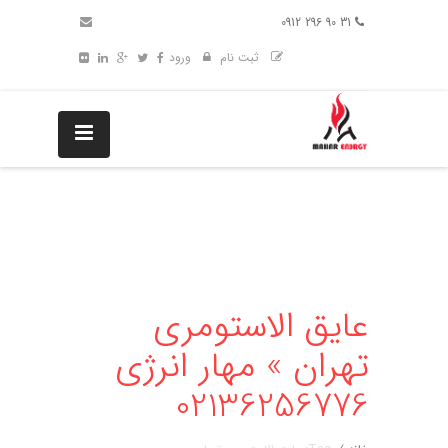
31 90 296 0912
ثبت نام
ورود
عایق الاستومری
تهران » مهار انرژی
02136256776