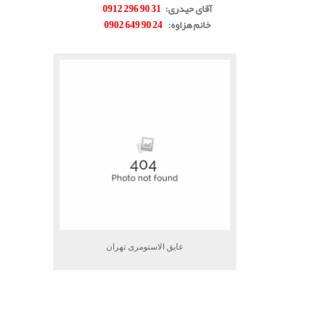
آقای حیدری
:
31 90 296 0912
خانم هزاوه
:
24 90 649 0902
.
عایق الاستومری تهران