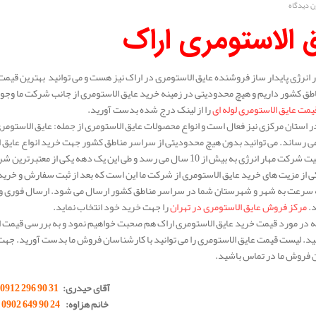
ن دیدگاه
 الاستومری اراک
انرژی پایدار ساز فروشنده عایق الاستومری در اراک نیز هست و می توانید بهترین قیمت 
ق کشور داریم و هیچ محدودیتی در زمینه خرید عایق الاستومری از جانب شرکت ما وجود ند
یمت عایق الاستومری لوله ای
را از لینک درج شده بدست آورید.
 استان مرکزی نیز فعال است و انواع محصولات عایق الاستومری از جمله: عایق الاستومری 
 رساند. می توانید بدون هیچ محدودیتی از سراسر مناطق کشور جهت خرید انواع عایق ا
سابقه فعالیت شرکت مهار انرژی به بیش از 10 سال می رسد و طی این یک 
 از مزیت های خرید عایق الاستومری از شرکت ما این است که بعد از ثبت سفارش و خری
ه سرعت به شهر و شهرستان شما در سراسر مناطق کشور ارسال می شود. ارسال فوری و کی
د.
مرکز فروش عایق الاستومری در تهران
را جهت خرید خود انتخاب نماید.
له در مورد قیمت خرید عایق الاستومری اراک هم صحبت خواهیم نمود و به بررسی قیمت این
د. لیست قیمت عایق الاستومری را می توانید با کارشناسان فروش ما بدست آورید. جهت 
 فروش ما در تماس باشید.
.
آقای حیدری
:
31 90 296 0912
خانم هزاوه
:
24 90 649 0902