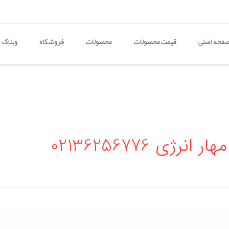
فحه اصلی
قیمت محصولات
محصولات
فروشگاه
وبلاگ
ژی 02136256776