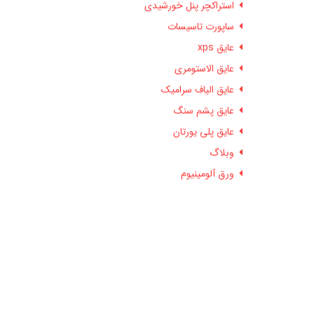
استراکچر پنل خورشیدی
ساپورت تاسیسات
عایق xps
عایق الاستومری
عایق الیاف سرامیک
عایق پشم سنگ
عایق پلی یورتان
وبلاگ
ورق آلومینیوم