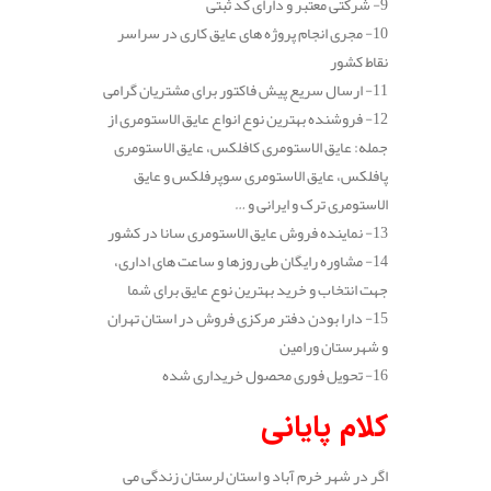
9- شرکتی معتبر و دارای کد ثبتی
10- مجری انجام پروژه های عایق کاری در سراسر
نقاط کشور
11- ارسال سریع پیش فاکتور برای مشتریان گرامی
12- فروشنده بهترین نوع انواع عایق الاستومری از
جمله: عایق الاستومری کافلکس، عایق الاستومری
پافلکس، عایق الاستومری سوپرفلکس و عایق
الاستومری ترک و ایرانی و …
13- نماینده فروش عایق الاستومری سانا در کشور
14- مشاوره رایگان طی روزها و ساعت های اداری،
جهت انتخاب و خرید بهترین نوع عایق برای شما
15- دارا بودن دفتر مرکزی فروش در استان تهران
و شهرستان ورامین
16- تحویل فوری محصول خریداری شده
کلام پایانی
اگر در شهر خرم آباد و استان لرستان زندگی می