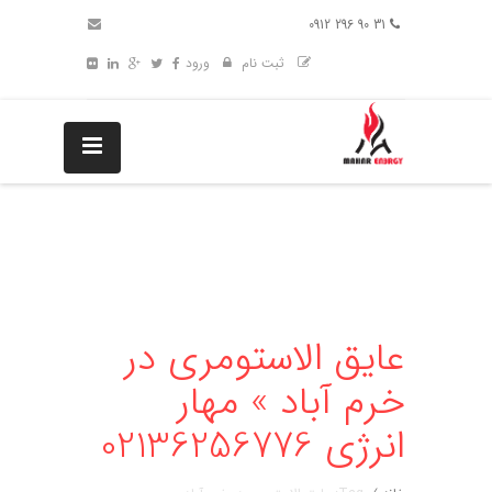
31 90 296 0912
ثبت نام
ورود
عایق الاستومری در
خرم آباد » مهار
انرژی 02136256776