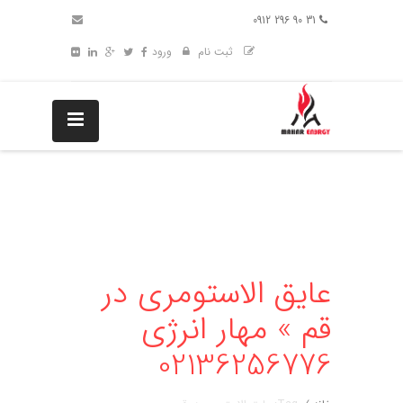
31 90 296 0912
ثبت نام
ورود
عایق الاستومری در
قم » مهار انرژی
02136256776