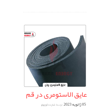
عایق الاستومری در قم
05 ژانویه 2023
توسط:
شازده کوچولو