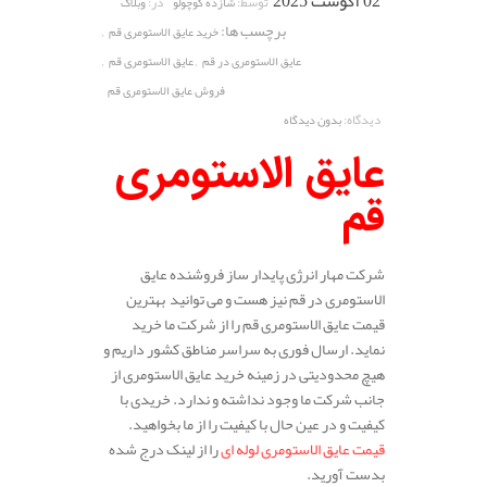
02 آگوست 2025
توسط:
در:
شازده کوچولو
وبلاگ
برچسب ها:
,
خرید عایق الاستومری قم
,
,
عایق الاستومری در قم
عایق الاستومری قم
فروش عایق الاستومری قم
دیدگاه:
بدون دیدگاه
عایق الاستومری
قم
شرکت مهار انرژی پایدار ساز فروشنده عایق
الاستومری در قم نیز هست و می توانید بهترین
قیمت عایق الاستومری قم را از شرکت ما خرید
نماید. ارسال فوری به سراسر مناطق کشور داریم و
هیچ محدودیتی در زمینه خرید عایق الاستومری از
جانب شرکت ما وجود نداشته و ندارد. خریدی با
کیفیت و در عین حال با کیفیت را از ما بخواهید.
قیمت عایق الاستومری لوله ای
را از لینک درج شده
بدست آورید.