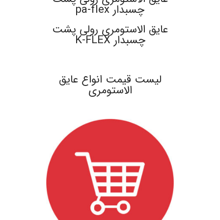
چسبدار pa-flex
عایق الاستومری رولی پشت
چسبدار K-FLEX
.
لیست قیمت انواع عایق
الاستومری
.