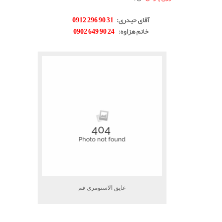
.
آقای حیدری
:
31 90 296 0912
خانم هزاوه
:
24 90 649 0902
.
عایق الاستومری قم