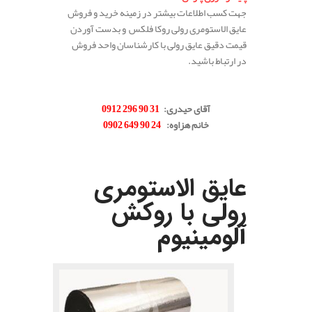
جهت کسب اطلاعات بیشتر در زمینه خرید و فروش
عایق الاستومری رولی روکا فلکس و بدست آوردن
قیمت دقیق عایق رولی با کارشناسان واحد فروش
در ارتباط باشید.
.
آقای حیدری:
31 90 296 0912
خانم هزاوه:
24 90 649 0902
عایق الاستومری
رولی با روکش
آلومینیوم