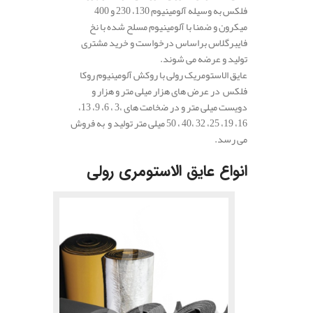
فلکس به وسیله آلومینیوم 130، 230 و 400
میکرون و ضمنا با آلومینیوم مسلح شده با نخ
فایبرگلاس براساس درخواست و خرید مشتری
تولید و عرضه می شوند.
عایق الاستومریک رولی با روکش آلومینیوم روکا
فلکس در عرض های هزار میلی متر و هزار و
دویست میلی متر و در ضخامت های ،3 ، 6، 9، 13،
16، 19، 25، 32 ،40 ، 50 میلی متر تولید و به فروش
می رسد.
انواع عایق الاستومری رولی