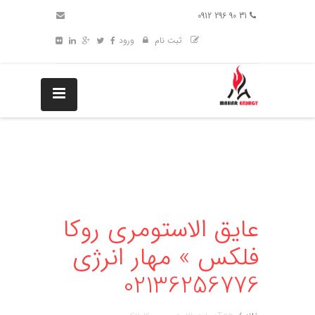
31 90 296 0912
ثبت نام
ورود
عایق الاستومری روکا
فلکس » مهار انرژی
02136256776