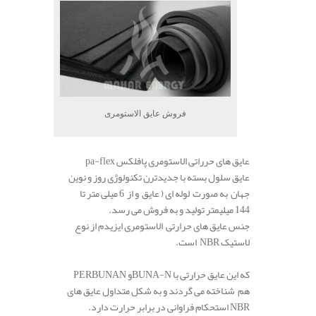
فروش عایق الاستومری
عایق های حرراتی الاستومری پافلکس pa-flex
عایق سلول بسته با جدیدترن تکنولوژی روز و نوین
جهان به صورت لوله ای ( عایق و از 6 میلی متر تا
144 میلیمتر تولید و به فروش می رسد.
جنس عایق های حرارتی الاستومری ایزیدم از نوع
لاستیک NBR است.
که این عایق حرارتی با BUNA-Nو PERBUNAN
هم شناخته می گردند و به شکل متداول عایق های
NBR استحکام فراوانی در برابر حرارت دارد.