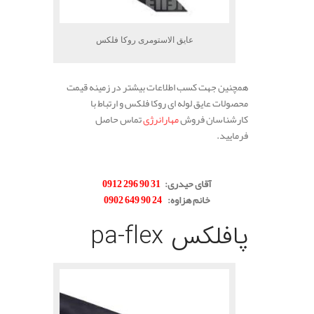
عایق الاستومری روکا فلکس
همچنین جهت کسب اطلاعات بیشتر در زمینه قیمت
محصولات عایق لوله ای روکا فلکس و ارتباط با
کارشناسان فروش
مهارانرژی
تماس حاصل
فرمایید.
.
آقای حیدری:
31 90 296 0912
خانم هزاوه:
24 90 649 0902
پافلکس pa-flex