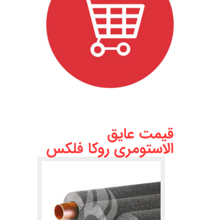
.
.
قیمت عایق
الاستومری روکا فلکس