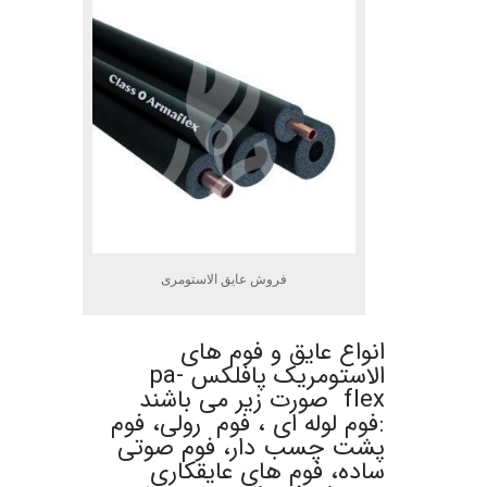
فروش عایق الاستومری
انواع عایق و فوم های
الاستومریک پافلکس pa-
flex صورت زیر می باشند
:فوم لوله ای ، فوم رولی، فوم
پشت چسب دار، فوم صوتی
ساده، فوم های عایقکاری