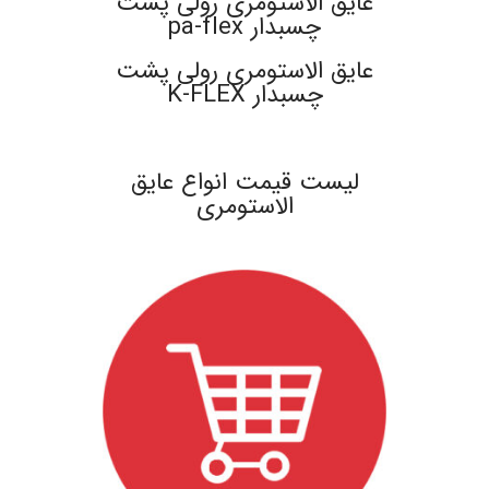
عایق الاستومری رولی پشت
چسبدار pa-flex
عایق الاستومری رولی پشت
چسبدار K-FLEX
.
لیست قیمت انواع عایق
الاستومری
.