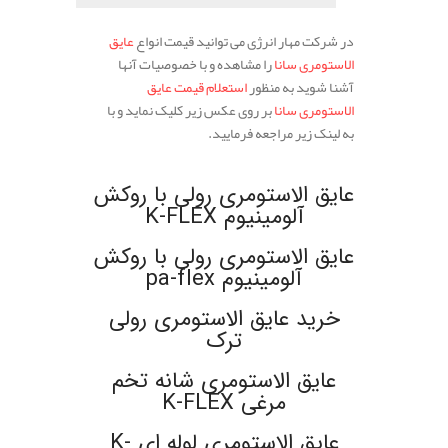
در شرکت مهار انرژی می توانید قیمت انواع
عایق
الاستومری سانا
را مشاهده و با خصوصیات آنها
آشنا شوید به منظور
استعلام قیمت عایق
الاستومری سانا
بر روی عکس زیر کلیک نماید و با
به لینک زیر مراجعه فرمایید.
.
عایق الاستومری رولی با روکش
آلومینیوم K-FLEX
عایق الاستومری رولی با روکش
آلومینیوم pa-flex
خرید عایق الاستومری رولی
ترک
عایق الاستومری شانه تخم
مرغی K-FLEX
عایق الاستومری لوله ای K-