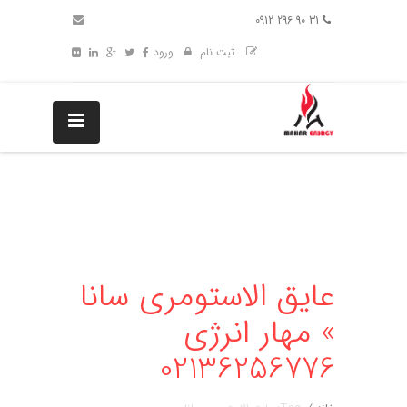
31 90 296 0912
ثبت نام
ورود
عایق الاستومری سانا
» مهار انرژی
02136256776