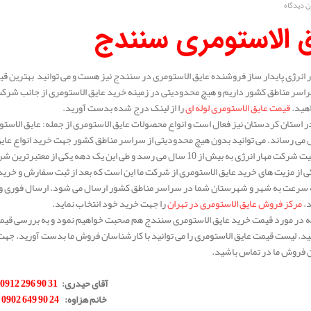
ن دیدگاه
ق الاستومری سنندج
انرژی پایدار ساز فروشنده عایق الاستومری در سنندج نیز هست و می توانید بهترین قی
اسر مناطق کشور داریم و هیچ محدودیتی در زمینه خرید عایق الاستومری از جانب شرکت م
واهید.
قیمت عایق الاستومری لوله ای
را از لینک درج شده بدست آورید.
 استان کردستان نیز فعال است و انواع محصولات عایق الاستومری از جمله: عایق الاستوم
 می رساند. می توانید بدون هیچ محدودیتی از سراسر مناطق کشور جهت خرید انواع عایق
سابقه فعالیت شرکت مهار انرژی به بیش از 10 سال می رسد و طی این یک 
 از مزیت های خرید عایق الاستومری از شرکت ما این است که بعد از ثبت سفارش و خری
ه سرعت به شهر و شهرستان شما در سراسر مناطق کشور ارسال می شود. ارسال فوری و کی
د.
مرکز فروش عایق الاستومری در تهران
را جهت خرید خود انتخاب نماید.
له در مورد قیمت خرید عایق الاستومری سنندج هم صحبت خواهیم نمود و به بررسی قیمت ا
د. لیست قیمت عایق الاستومری را می توانید با کارشناسان فروش ما بدست آورید. جهت 
 فروش ما در تماس باشید.
.
آقای حیدری
:
31 90 296 0912
خانم هزاوه
:
24 90 649 0902