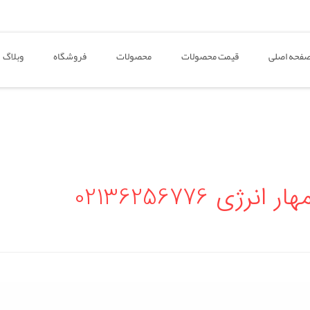
فحه اصلی
قیمت محصولات
محصولات
فروشگاه
وبلاگ
ی 02136256776