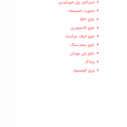
استراکچر پنل خورشیدی
ساپورت تاسیسات
عایق xps
عایق الاستومری
عایق الیاف سرامیک
عایق پشم سنگ
عایق پلی یورتان
وبلاگ
ورق آلومینیوم