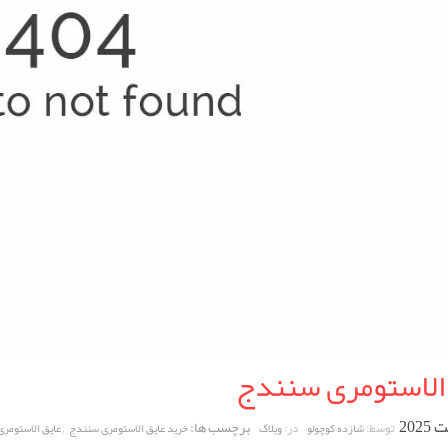
الاستومری سنندج
برچسب ها:
,
توسط:
در:
شازده کوچولو
وبلاگ
خرید عایق الاستومری سنندج
عایق الاستومر