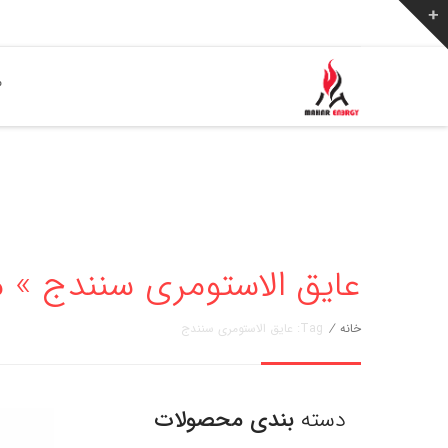
ص
عایق الاستومری سنندج » مهار انرژ
خانه
/
Tag: عایق الاستومری سنندج
دسته
بندی محصولات