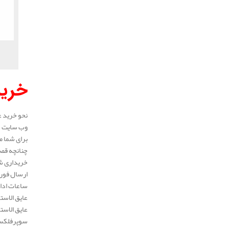
خرید
نحو خرید ع
وب سایت در
برای شما م
چنانچه قصد
خریداری شد
ارسال فوری
ساعات ادار
عایق الاست
عایق الاست
سوپرفلکس، 