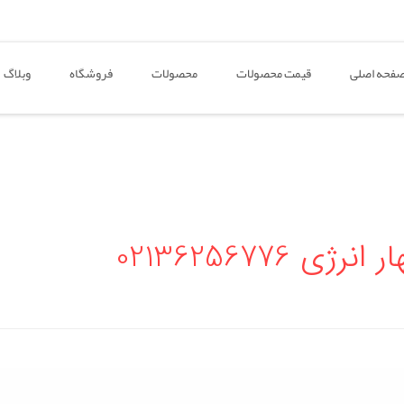
فحه اصلی
قیمت محصولات
محصولات
فروشگاه
وبلاگ
02136256776