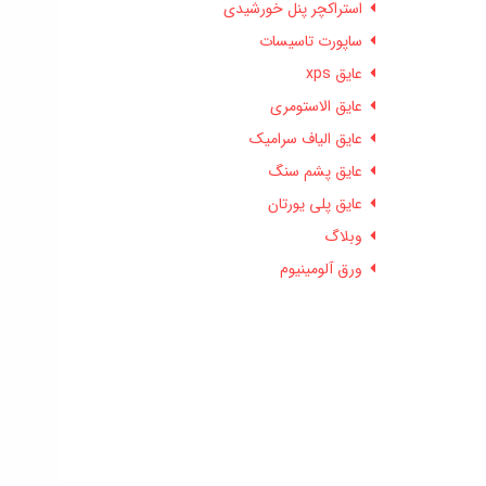
استراکچر پنل خورشیدی
ساپورت تاسیسات
عایق xps
عایق الاستومری
عایق الیاف سرامیک
عایق پشم سنگ
عایق پلی یورتان
وبلاگ
ورق آلومینیوم