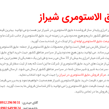
 الاستومری شیراز
انرژی پایدار ساز فروشنده عایق الاستومری در شیراز نیز هست و می توانید بهترین قیم
ناطق کشور داریم و هیچ محدودیتی در زمینه خرید عایق الاستومری از جانب شرکت ما وجود
یمت عایق الاستومری لوله ای
را از لینک درج شده بدست آورید.
 استان فارس نیز فعال است و انواع محصولات عایق الاستومری از جمله: عایق الاستومری ر
 رساند. می توانید بدون هیچ محدودیتی از سراسر مناطق کشور جهت خرید انواع عایق ا
سابقه فعالیت شرکت مهار انرژی به بیش از 10 سال می رسد و طی این یک 
 از مزیت های خرید عایق الاستومری از شرکت ما این است که بعد از ثبت سفارش و خری
ه سرعت به شهر و شهرستان شما در سراسر مناطق کشور ارسال می شود. ارسال فوری و کی
د.
مرکز فروش عایق الاستومری در تهران
را جهت خرید خود انتخاب نماید.
له در مورد قیمت خرید عایق الاستومری شیراز هم صحبت خواهیم نمود و به بررسی قیمت ای
د. لیست قیمت عایق الاستومری را می توانید با کارشناسان فروش ما بدست آورید. جهت 
 فروش ما در تماس باشید.
.
آقای حیدری
:
31 90 296 0912
خانم هزاوه
:
24 90 649 0902