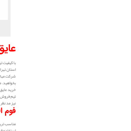
عایق
با کیفیت ت
استان تهرا
شرکت مهار 
بخواهید. م
خرید عایق 
تیم فروش ع
نیز مد نظر 
فوم ا
مناسب ترین
استفاده قر