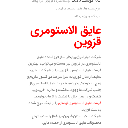
02 آگوست 2025
توسط:
در:
شازده کوچولو
وبلاگ
برچسب ها:
عایق الاستومری قزوین
دیدگاه:
بدون دیدگاه
عایق الاستومری
قزوین
شرکت مهار انرژی پایدار ساز فروشنده عایق
الاستومری در قزوین نیز هست و می توانید بهترین
قیمت عایق الاستومری قزوین را از شرکت ما خرید
نماید. ارسال فوری به سراسر مناطق کشور داریم و
هیچ محدودیتی در زمینه خرید عایق الاستومری از
جانب شرکت ما وجود نداشته و ندارد. خریدی با
کیفیت و در عین حال با کیفیت را از ما بخواهید.
قیمت عایق الاستومری لوله ای
را از لینک درج شده
بدست آورید.
شرکت ما در استان قزوین نیز فعال است و انواع
محصولات عایق الاستومری از جمله: عایق