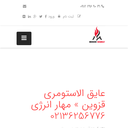
31 90 296 0912
ثبت نام
ورود
عایق الاستومری
قزوین » مهار انرژی
02136256776