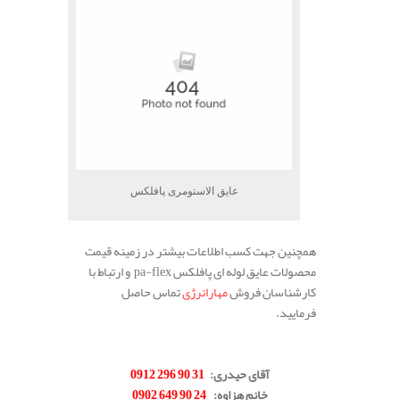
عایق الاستومری پافلکس
همچنین جهت کسب اطلاعات بیشتر در زمینه قیمت
محصولات عایق لوله ای پافلکس pa-flex و ارتباط با
کارشناسان فروش
مهارانرژی
تماس حاصل
فرمایید.
.
آقای حیدری:
31 90 296 0912
خانم هزاوه:
24 90 649 0902