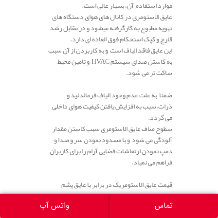
موارد استفاده آن، بسیار عالی است.
عایق الاستومری در کانال های هوای دستگاه های
تهویه مطبوع به کارگرفته میشود و در مقابل رشد
قارچ و کپک استحکام فوق العاده ای دارد.
این عایق فاقد الیاف است و به کاربردن از آن سبب
به کاستن صدای سیستم HVAC و تامین محیط
ساکت تر می شود.
ضمنا به علت عدم وجود الیاف فرمالدئید و
ذرات،سبب به افزایش یافتن کیفیت هوای داخلی
می گردد.
سطوح صاف عایق الاستومری سبب کاستن مقدار
آلودگی می شود و با مسدود نمودن سر و صدا و
دمپ نمودن ارتعاشات فضایی آرام را برای کاربران
فراهم می نمیاد.
قیمت عایق الاستومریک در برابر با عایق پشم
شیشه تا مقداری زیاد است ، ولی مزیتهای فراوان
تماس
واتس آپ
این عایق، قیمت عایق الاستومری را توجیه می نمیاد.