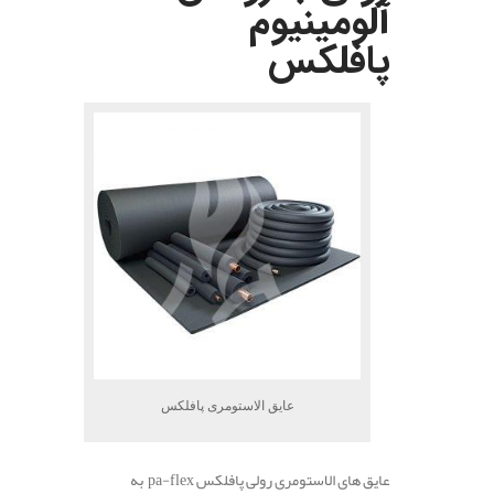
آلومینیوم
پافلکس
عایق الاستومری پافلکس
عایق های الاستومری رولی پافلکس pa-flex به