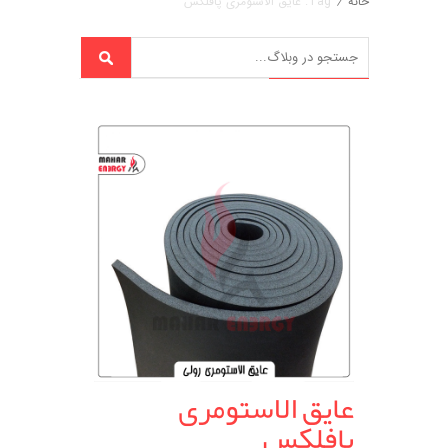
خانه
/
Tag: عایق الاستومری پافلکس
عایق الاستومری
پافلکس