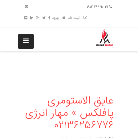
31 90 296 0912
ثبت نام
ورود
عایق الاستومری
پافلکس » مهار انرژی
02136256776