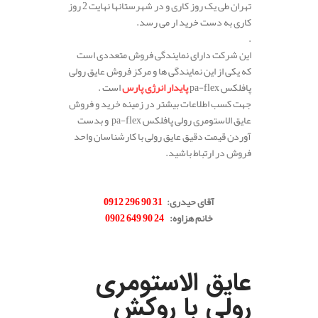
تهران طی یک روز کاری و در شهرستانها نهایت 2 روز
کاری به دست خرید ار می رسد.
.
این شرکت دارای نمایندگی فروش متعددی است
که یکی از این نمایندگی ها و مرکز فروش عایق رولی
پافلکس pa-flex
پایدار انرژی پارس
است .
جهت کسب اطلاعات بیشتر در زمینه خرید و فروش
عایق الاستومری رولی پافلکس pa-flex و بدست
آوردن قیمت دقیق عایق رولی با کارشناسان واحد
فروش در ارتباط باشید.
.
آقای حیدری:
31 90 296 0912
خانم هزاوه:
24 90 649 0902
عایق الاستومری
رولی با روکش