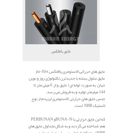
عایق پافلکس
عایق های حرراتی الاستومری پافلکس pa-flex
عایق سلول بسته با جدیدترن تکنولوژی روز و نوین
جهان به صورت لوله ای ( عایق و از 6 میلی متر تا
144 میلیمتر تولید و به فروش می رسد.
جنس عایق های حرارتی الاستومری ایزیدم از نوع
لاستیک NBR است.
که این عایق حرارتی با BUNA-Nو PERBUNAN
هم شناخته می گردند و به شکل متداول عایق های
NBR استحکام فراوانی در برابر حرارت دارد.