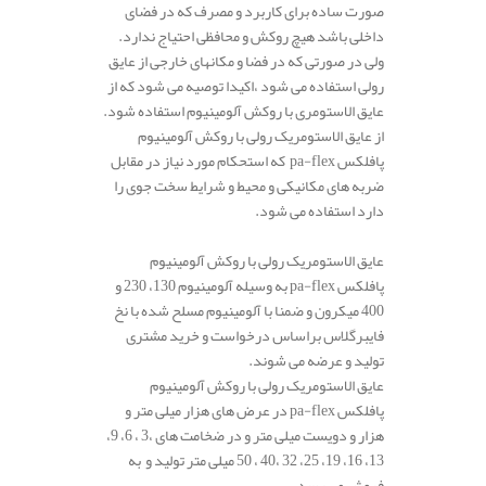
صورت ساده برای کاربرد و مصرف که در فضای
داخلی باشد هیچ روکش و محافظی احتیاج ندارد.
ولی در صورتی که در فضا و مکانهای خارجی از عایق
رولی استفاده می شود ،اکیدا توصیه می شود که از
عایق الاستومری با روکش آلومینیوم استفاده شود.
از عایق الاستومریک رولی با روکش آلومینیوم
پافلکس pa-flex که استحکام مورد نیاز در مقابل
ضربه های مکانیکی و محیط و شرایط سخت جوی را
دارد استفاده می شود.
عایق الاستومریک رولی با روکش آلومینیوم
پافلکس pa-flex به وسیله آلومینیوم 130، 230 و
400 میکرون و ضمنا با آلومینیوم مسلح شده با نخ
فایبرگلاس براساس درخواست و خرید مشتری
تولید و عرضه می شوند.
عایق الاستومریک رولی با روکش آلومینیوم
پافلکس pa-flex در عرض های هزار میلی متر و
هزار و دویست میلی متر و در ضخامت های ،3 ، 6، 9،
13، 16، 19، 25، 32 ،40 ، 50 میلی متر تولید و به
فروش می رسد.