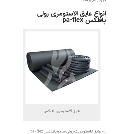
انواع عایق الاستومری رولی
پافلکس pa-flex
عایق الاستومری پافلکس
1- عایق الاستومریک رولی ساده پافلکس pa-flex