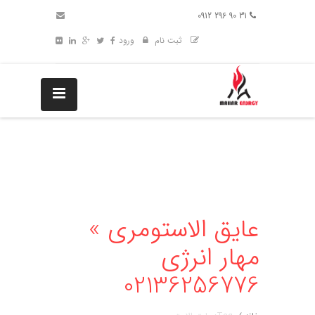
31 90 296 0912
ثبت نام
ورود
عایق الاستومری »
مهار انرژی
02136256776