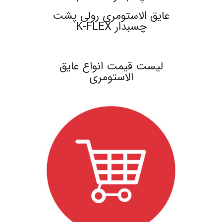
عایق الاستومری رولی پشت
چسبدار K-FLEX
.
لیست قیمت انواع عایق
الاستومری
.