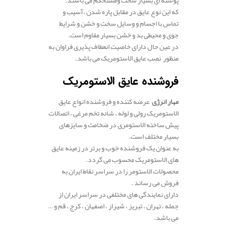
پوسته ای بسیار سخت ومستحکم می باشند.
که این نوع عایق در مقابل پاره شدن
،
آسیب و
تماس با اجسام و وسایل سخت و خشن و شرایط
جوی و محیطی بد و خشن بسیار مقاوم است.
در عین حال دارای خاصیت انعطاف پذیری فراوان به
منظور نصب عایق الاستومریک می باشد.
فروشنده عایق الاستومریک
مهار انرژی
عرضه کننده و فروشنده انواع عایق
الاستومریک رولی و لوله ، شانه تخم مرغی ، اتصالات
پیش ساخته الاستومری در ضخامت و سایزهای
بسیار مختلف است.
به عنوان یک فروشنده خوب و برتر در زمینه عایق
های الاستومریک محسوب می گردد.
محصولات الاستومر را در سراسر نقاط ایران به
فروش می رساند .
دارای نمایندگی های مختلفی در سراسر ایران از
جمله
،
تهران ، تبریز ، شیراز ، اصفهان ، کرج ، قم و …
می باشد.