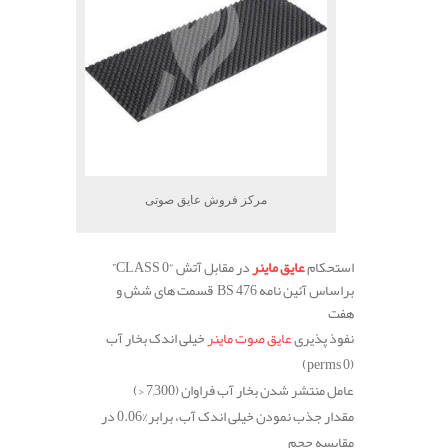
مرکز فروش عایق صوتی
استحکام
عایق ماینر
در مقابل آتش
“CLASS 0”
براساس آئین نامه
BS 476
قسمت های شش و
هفت
نفوذ پذیری
عایق صوت ماینر
خیلی اندک بخار آب
(perms 0)
عامل منتشر شدن بخار آب فراوان
(7,300 <)
مقدار جذب نمودن خیلی اندک آب، برابر
%0.06
در
مقایسه حجم