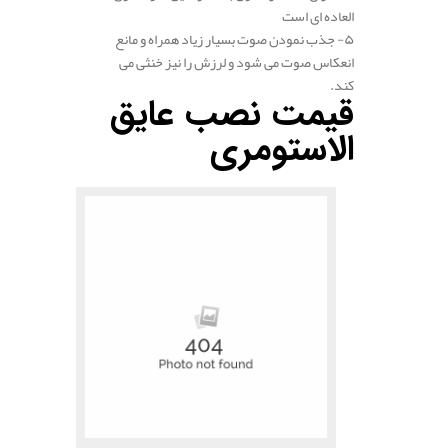
العاده ای است
۵- جذب نمودن صوت بسیار زیاد همراه و مانع
انعکاس صوت می شود و لرزش را نیز خنثی می
کند.
قیمت نصب عایق
الاستومری