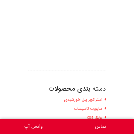
دسته
بندی محصولات
استراکچر پنل خورشیدی
ساپورت تاسیسات
عایق xps
تماس
واتس آپ
عایق الاستومری