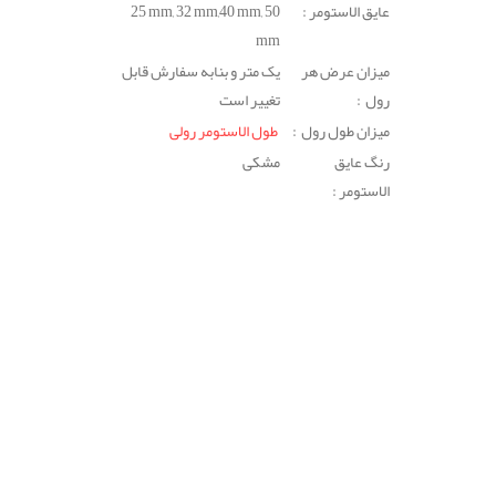
عایق الاستومر :
25 mm, 32 mm,40 mm, 50
mm
میزان عرض هر
یک متر و بنابه سفارش قابل
رول :
تغییر است
میزان طول رول :
طول الاستومر رولی
رنگ عایق
مشکی
الاستومر :