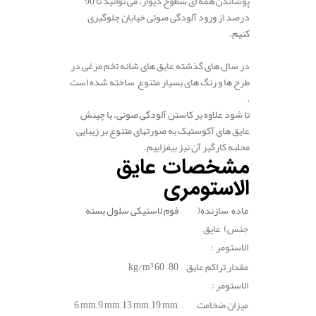
پوشاندن همه ای سطوح دیوار، می توانید تا 90
درصد از ورود آلودگی صوتی خیابان جلوگیری
کنیم.
.
در سال های گذشته عایق های شانه تخم مرغی در
طرح ها و رنگ های بسیار متنوع ساخته شده است
.
تا شود علاوه بر کاستن آلودگی صوتی، با چینش
عایق های آکوستیک به صورتهای متنوع بر زیبایی
محلبه کارگیر آن نیز بیفزاییم.
مشخصات عایق
الاستومری
ماده سازنده(
فوم لاستیکی سلول بسته
جنس) عایق
الاستومر :
مقدار تراکم عایق
60 – 80
kg/m³
الاستومر :
میزان ضخامت
6 mm, 9 mm, 13 mm, 19 mm,