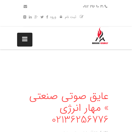
31 90 296 0912
ثبت نام
ورود
عایق صوتی صنعتی
» مهار انرژی
02136256776