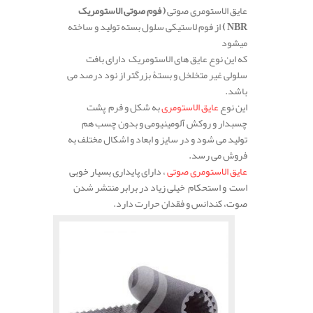
عایق الاستومری صوتی
( فوم صوتی الاستومریک
NBR
)
از فوم لاستیکی سلول بسته تولید و ساخته
میشود
که این نوع عایق های الاستومریک دارای بافت
سلولی غیر متخلخل و بستۀ بزرگتر از نود درصد می
باشد.
این نوع
عایق الاستومری
به شکل و فرم پشت
چسبدار و روکش آلومینیومی و بدون چسب هم
تولید می شود و در سایز و ابعاد و اشکال مختلف به
فروش می رسد.
عایق الاستومری صوتی
، دارای پایداری بسیار خوبی
است و استحکام خیلی زیاد در برابر منتشر شدن
صوت، کندانس و فقدان حرارت دارد.