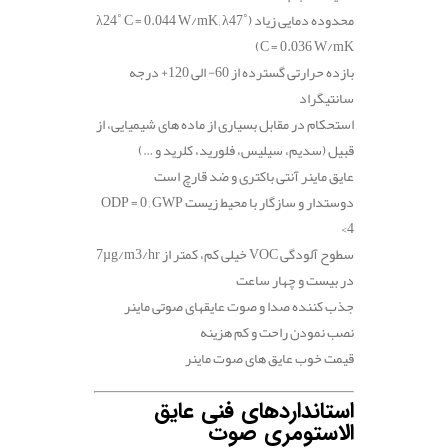
محدوده دمایی زیاد
(λ24˚ C = 0.044 W/mK; λ47˚
C = 0.036 W/mK)
بازده حرارتی گسترده از 60- الی 120+ درجه
سانتیگراد
استحکام در مقابل بسیاری از ماده های شیمیایی، از
قبیل (سدیم، سیلیس، فلورید، کلرید و …)
عایق ماینر آنتی باکتری و ضد قارچ است
دوستدار و سازگار با محیط زیست
ODP = 0 , GWP
<4
سطوح آلودگی
VOC
خیلی کم، کمتر از
7µg/m3/hr
در بیست و چهار ساعت
جذب کننده صدا و صوت عایقهای صوتی ماینر
نصب نمودن راحت و کم هزینه
قیمت خوب عایق های صوت ماینر
استانداردهای فنی عایق
الاستومری صوت