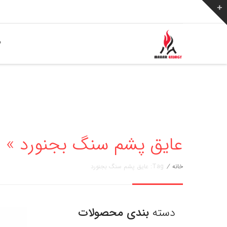
ص
عایق پشم سنگ بجنورد » مهار انرژی
خانه
/
Tag: عایق پشم سنگ بجنورد
دسته
بندی محصولات