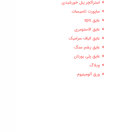
استراکچر پنل خورشیدی
ساپورت تاسیسات
عایق xps
عایق الاستومری
عایق الیاف سرامیک
عایق پشم سنگ
عایق پلی یورتان
وبلاگ
ورق آلومینیوم