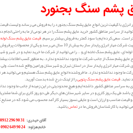
ق پشم سنگ بجنورد
انرژی با کیفیت ترین انواع عایق پشم سنگ بجنورد را به فروش می رساند و لیست قیمت 
توانید از سراسر مناطق کشور خرید عایق پشم سنگ را در هر نوعی از ما به راحتی انجام 
 تر است. سعی کرده ایم با سود کمتر به فروش بیشتر برسیم.
قیمت عایق پشم سنگ لوله 
سابقه فعالیت شرکت مهار انرژی پایدار ساز به بیش از 10 سال 
له ای، عایق پشم سنگ تخته ای و … را می توانید از شرکت ما خرید نماید و در شهر و شه
ع عایق پشم سنگ از جانب شرکت ما وجود نداشته و ندارد. به منظور کسب اطلاعات بیشتر د
 شرکت مهار انرژی پایدار ساز در استان تهران و شهرستان ورامین واقع شده است. ولی
کت ما وجود نداشته و ندارد. ما فروشنده انواع عایق پشم سنگ هستیم و می توانید هر نوع
د نماید.
قیمت عایق پشم سنگ پتویی
را از لینک درج شده بدست آورید.
 به سراسر مناطق کشور داشته ایم و هیچ محدودیتی در این زمینه از جانب ما وجود نداش
ج باشد طی یک روز کاری و در سایر شهرستان های دیگر طی دو روز کاری برای شما مشتری
 و قیمت مناسب و ارزان است و عایقی نسوز بسیار کارآمد محسوب می شود که در صنایع گ
 توانید با کارشناسان فروش ما در
تماس
باشید.
.
آقای حیدری
:
31 90 296 0912
خانم هزاوه
:
24 90 649 0902