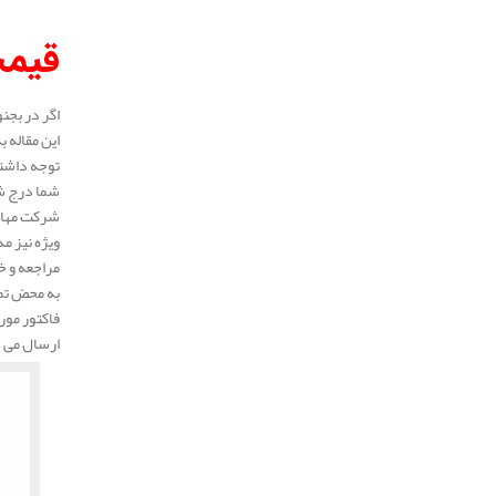
قیمت
اگر در بجن
این مقاله 
توجه داشته
شما درج شد
شرکت مهار 
ویژه نیز م
مراجعه و خ
به محض تما
فاکتور مور
ارسال می 