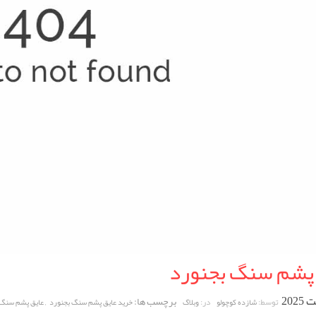
 پشم سنگ بجنورد
برچسب ها:
,
توسط:
در:
شازده کوچولو
وبلاگ
خرید عایق پشم سنگ بجنورد
عایق پشم سنگ 