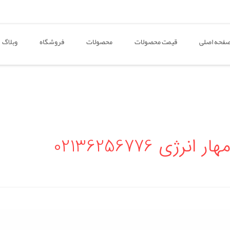
فحه اصلی
قیمت محصولات
محصولات
فروشگاه
وبلاگ
 02136256776