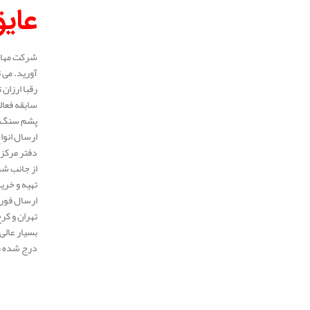
عای
شرکت مهار 
آورید. می 
رقبا ارزان
پشم سنگ لو
ارسال انوا
دفتر مرکزی
از جانب شر
تهیه و خری
ارسال فوری
تهران و کر
بسیار عالی
درج شده می