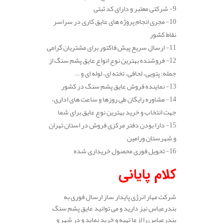
9- شرکتی معتبر و دارای کد ثبتی
10- مجری انجام پروژه های عایق کاری در سراسر
نقاط کشور
11- ارسال سریع پیش فاکتور برای مشتریان گرامی
12- فروشنده بهترین نوع انواع عایق پشم سنگ از
جمله: پتویی، لحافی، تخته ای، لوله ای و …
13- نماینده فروش عایق پشم سنگ در کشور
14- مشاوره رایگان طی روزها و ساعت های اداری،
جهت انتخاب و خرید بهترین نوع عایق برای شما
15- دارا بودن دفتر مرکزی فروش در استان تهران
و شهرستان ورامین
16- تحویل فوری محصول خریداری شده
کلام پایانی
شرکت مهار انرژی پایدار ساز ارسال فوری به
بندرعباس نیز دارید و می توانید عایق پشم سنگ
بندرعباس را از ما تهیه و خرید نماید و در شهر و