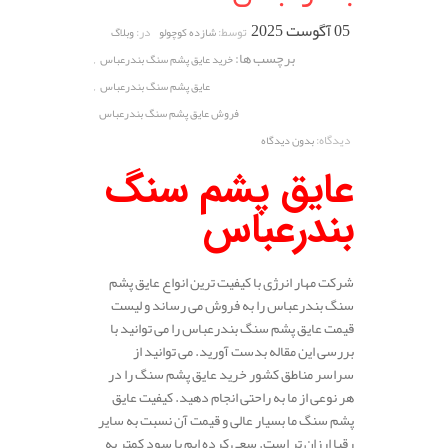
05 آگوست 2025
توسط:
در:
شازده کوچولو
وبلاگ
برچسب ها:
,
خرید عایق پشم سنگ بندرعباس
,
عایق پشم سنگ بندرعباس
فروش عایق پشم سنگ بندرعباس
دیدگاه:
بدون دیدگاه
عایق پشم سنگ
بندرعباس
شرکت مهار انرژی با کیفیت ترین انواع عایق پشم
سنگ بندرعباس را به فروش می رساند و لیست
قیمت عایق پشم سنگ بندرعباس را می توانید با
بررسی این مقاله بدست آورید. می توانید از
سراسر مناطق کشور خرید عایق پشم سنگ را در
هر نوعی از ما به راحتی انجام دهید. کیفیت عایق
پشم سنگ ما بسیار عالی و قیمت آن نسبت به سایر
رقبا ارزان تر است. سعی کرده ایم با سود کمتر به