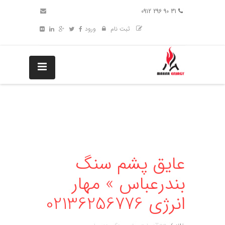
31 90 296 0912
ثبت نام
ورود
عایق پشم سنگ
بندرعباس » مهار
انرژی 02136256776