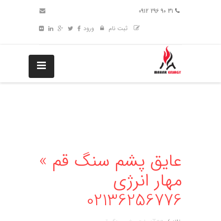
31 90 296 0912
ثبت نام
ورود
عایق پشم سنگ قم »
مهار انرژی
02136256776