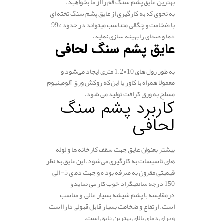
بهترین عایق پشم سنگ قم را از ما بخواهید.
به نحوی که به کارگیری از عایق پشم سنگ تخته ای
با ضخامت و چگالی متناسب میتواند در حدود %99
دما و صدای را بهینه سازی نماید.
عایق پشم سنگ لحافی
به طور رول های 10×1.2 متری ایجاد می‌شود و
معمولا همراه با کاور یا این که روکش ورق آلومینیوم
مسلح به ورق کرافت تولید می شود.
کاربرد پشم سنگ
لحافی
بیشتر بعنوان عایق جهت سقف کارخانه ها و لوله
های تاسیسات به کارگیری می‌شود. این عایق به نظر
قیمیتی مقرون به صرفه بود ه و جهت دمای 5- الی
150 درجه سانتیگراد خوب کار می نماید و
درمقایسه با پشم شیشه بسیار عالی و مناسب
است. ارتفاع و ضخامت بسیار قابل قبولی دارا است
و برای دمای بالای بهترین عایق است.