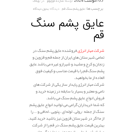
05 آگوست 2024
توسط:
در:
شازده کوچولو
وبلاگ
برچسب ها:
دیدگاه:
عایق پشم سنگ قم
بدون دیدگاه
عایق پشم سنگ
قم
شرکت مهار انرژی
فروشنده عایق پشم سنگ در
تمامی شهرستان های ایران از جمله قم و قزوین و
زنجان و کرج و مشهد و شیرازو غیره می باشد عایق
پشم سنگ قم را با قیمت مناسب و کیفیت فوق
العاده از ما بخواهید.
شرکت مهار انرژی پایدار ساز یکی از شرکت های
نامی و معتبر و بسیار با سابقه در زمینه خرید و
فروش انواع عایق پشم سنگ می باشد.
که شما خریداران گرامی می توانید انواع عایق پشم
سنگ از جمله : رولی ، لوله ای ، پتویی ، لحافی و … را
از ما اگر در شهرستان قزوین نیز باشید خرید کنید.
بهترین قیمت عایق پشم سنگ در قم را از شرکت
مهار انرژی پایدار ساز وهمچنین نمایندگی های