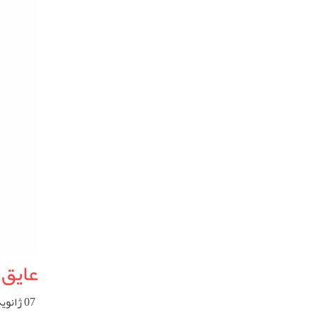
عایق
07 ژانویه 2023