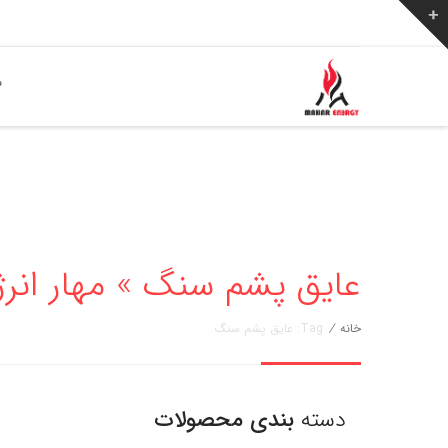
ص
عایق پشم سنگ » مهار انرژی 6256776
خانه
/
Tag: عایق پشم سنگ
دسته
بندی محصولات