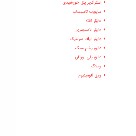
استراکچر پنل خورشیدی
ساپورت تاسیسات
عایق xps
عایق الاستومری
عایق الیاف سرامیک
عایق پشم سنگ
عایق پلی یورتان
وبلاگ
ورق آلومینیوم