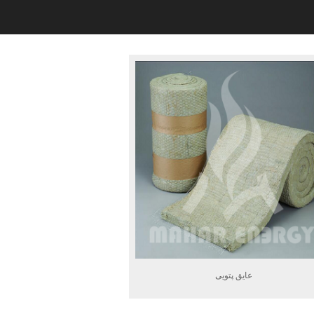
عایق پتویی