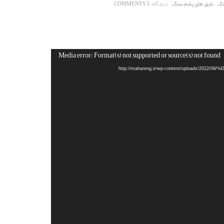
,
دیدگاه:
نگ
عایق های پشم سنگ
3 COMMENTS
Media error: Format(s) not supported or source(s) not found
http://mahareng.ir/wp-content/uploads/2022-