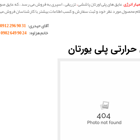
مهار انرژی
عایق های پلی اورتان پاششی
،
تزریقی ، اسپری به فروش می رسد ، که عایق صو
ام محصول مورد نظر خود و ثبت سفارش و کسب اطلاعات بیشتر با کارشناسان فروش مها
آقای حیدری:
31 90 296 0912
خانم هزاوه:
24 90 649 0902
حرارتی پلی یورتان