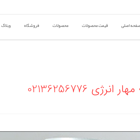
فحه اصلی
قیمت محصولات
محصولات
فروشگاه
وبلاگ
ژی 02136256776