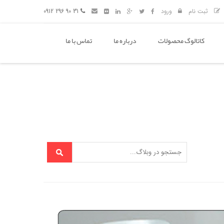
ثبت نام
ورود
31 90 296 0912
کاتالوگ محصولات
درباره ما
تماس با ما