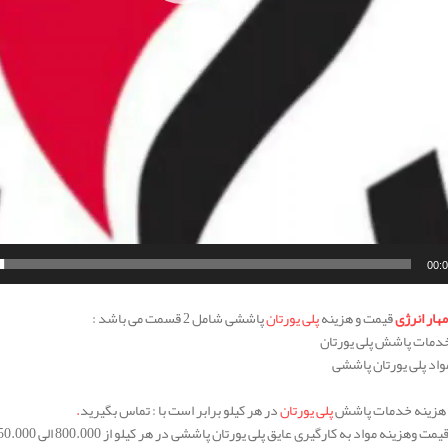
00:
مهار انرژی
قیمت و هزینه
پلی یورتان
پاششی شامل 2 قسمت می باشد :
 هزینه خدمات پاشش
پلی یورتان
در هر کیلو برابر است با : تماس بگیرید
.
 وهزینه مواد به کارگیری عایق پلی یورتان پاششی در هر کیلو از 800.000 الی 850.000