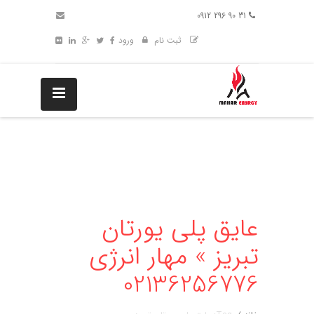
31 90 296 0912
ثبت نام
ورود
عایق پلی یورتان
تبریز » مهار انرژی
02136256776