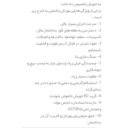
به خویش تخصیص داده اند.
برخی از ویژگی ها پلی یورتان پاششی به شرح زیر
است :
1- سرعت اجرای بسیار عالی
2- دسترسی به نقطه های کور ساختمان مثل
تأسیسات، سقف، لوله ها، داکت ها و اتصالات
3- نفوذ ناپذیر در قبال آب و رطوبت و قابلیت
شستشو
4- سبگ سازی بنا
5- چسبندگی خیلی زیاد و بدون نیاز به چسب، پیچ و
جوشکاری
6- مقاوت بسیار زیاد
7- استجکام گرمایی و دمایی تا صدو ده در جه
سانتیگراد
8- گرید B2 خویش خاموش شونده
9- دارنده استاندارد انجمن مواد
و امتحان امریکا ASTM
10- عایق صوتی پلی یورتان و کاربرد آن در
ساختمان