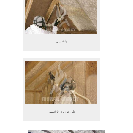
پاششی
پلی یورتان پاششی