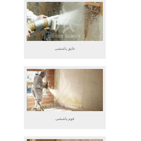
عایق پاششی
فوم پاششی