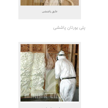
عایق پاششی
پلی یورتان پاششی