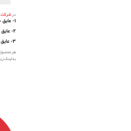
در
شرکت مه
1-
عایق ص
2-
عایق 
3-
عایق 
هر محصول د
به لینک زی
.
.
.