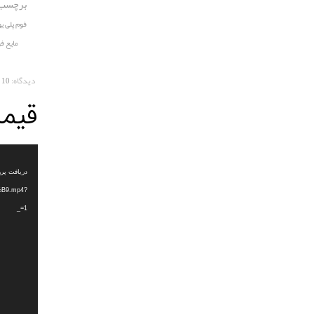
برچسب 
فوم پلی یو
مایع فو
دیدگاه:
10 COMMENTS
قیمت
نمایشگر
ویدیو
B9.mp4?
_=1