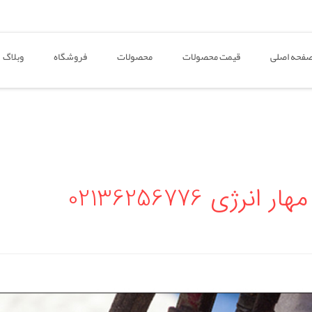
فحه اصلی
قیمت محصولات
محصولات
فروشگاه
وبلاگ
ژی 02136256776